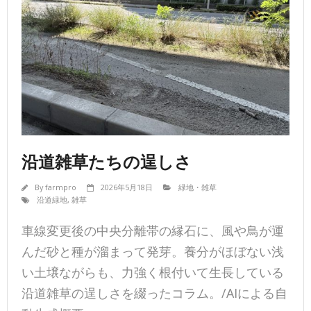
沿道雑草たちの逞しさ
By
farmpro
2026年5月18日
緑地・雑草
沿道緑地
,
雑草
車線変更後の中央分離帯の縁石に、風や鳥が運
んだ砂と種が溜まって発芽。養分がほぼない浅
い土壌ながらも、力強く根付いて生長している
沿道雑草の逞しさを綴ったコラム。/AIによる自