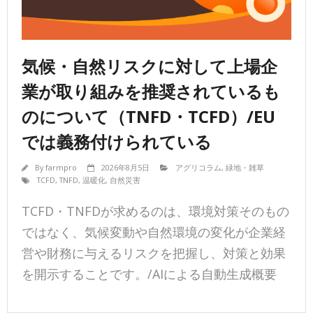
気候・自然リスクに対して上場企
業が取り組みを推奨されているも
のについて（TNFD・TCFD）/EU
では義務付けられている
By
farmpro
2026年8月5日
アグリコラム
,
緑地・雑草
TCFD
,
TNFD
,
温暖化
,
自然災害
TCFD・TNFDが求めるのは、環境対策そのもの
ではなく、気候変動や自然環境の変化が企業経
営や財務に与えるリスクを把握し、対策と効果
を開示することです。/AIによる自動生成概要