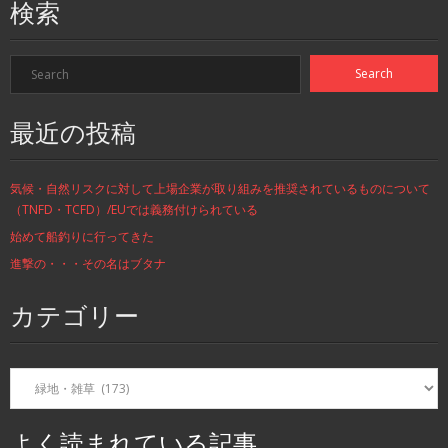
検索
最近の投稿
気候・自然リスクに対して上場企業が取り組みを推奨されているものについて
（TNFD・TCFD）/EUでは義務付けられている
始めて船釣りに行ってきた
進撃の・・・その名はブタナ
カテゴリー
カ
テ
ゴ
リ
よく読まれている記事