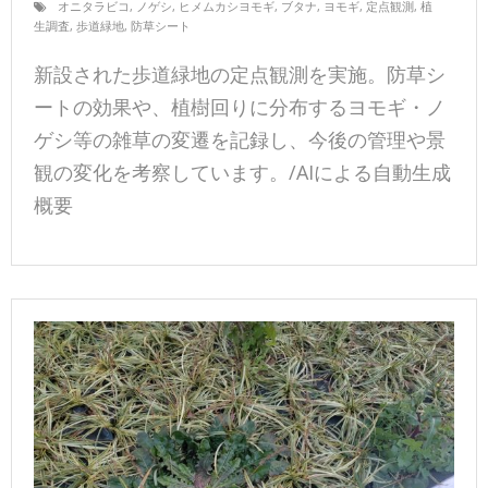
オニタラビコ
,
ノゲシ
,
ヒメムカシヨモギ
,
ブタナ
,
ヨモギ
,
定点観測
,
植
生調査
,
歩道緑地
,
防草シート
新設された歩道緑地の定点観測を実施。防草シ
ートの効果や、植樹回りに分布するヨモギ・ノ
ゲシ等の雑草の変遷を記録し、今後の管理や景
観の変化を考察しています。/AIによる自動生成
概要