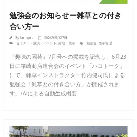
勉強会のお知らせー雑草との付き
合い方ー
By
farmpro
2026年5月27日
セミナー・講演・イベント
,
緑地・雑草
勉強会
,
雑草管理
『趣味の園芸』7月号への掲載を記念し、6月23
日に箱崎商店連合会のイベント「ハコトーク」
にて、雑草インストラクター竹内健司氏による
勉強会「雑草との付き合い方」が開催されま
す。/AIによる自動生成概要