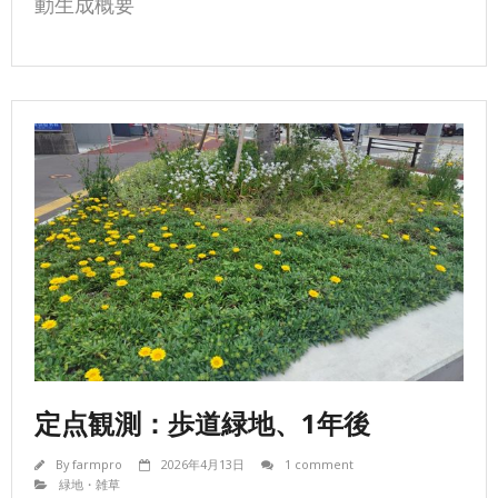
動生成概要
定点観測：歩道緑地、1年後
By
farmpro
2026年4月13日
1 comment
緑地・雑草