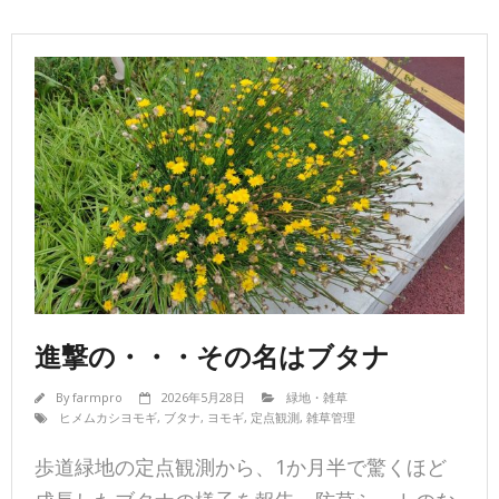
進撃の・・・その名はブタナ
By
farmpro
2026年5月28日
緑地・雑草
ヒメムカシヨモギ
,
ブタナ
,
ヨモギ
,
定点観測
,
雑草管理
歩道緑地の定点観測から、1か月半で驚くほど