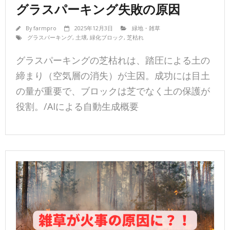
グラスパーキング失敗の原因
By
farmpro
2025年12月3日
緑地・雑草
グラスパーキング
,
土壌
,
緑化ブロック
,
芝枯れ
グラスパーキングの芝枯れは、踏圧による土の
締まり（空気層の消失）が主因。成功には目土
の量が重要で、ブロックは芝でなく土の保護が
役割。/AIによる自動生成概要