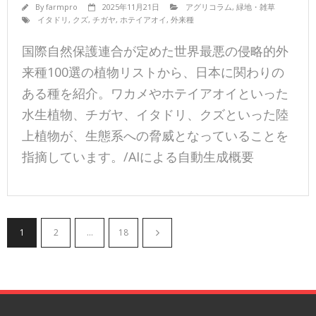
By
farmpro
2025年11月21日
アグリコラム
,
緑地・雑草
イタドリ
,
クズ
,
チガヤ
,
ホテイアオイ
,
外来種
国際自然保護連合が定めた世界最悪の侵略的外
来種100選の植物リストから、日本に関わりの
ある種を紹介。ワカメやホテイアオイといった
水生植物、チガヤ、イタドリ、クズといった陸
上植物が、生態系への脅威となっていることを
指摘しています。/AIによる自動生成概要
1
2
…
18