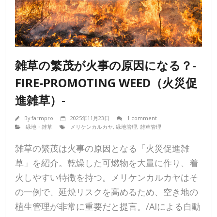
雑草の繁茂が火事の原因になる？-
FIRE-PROMOTING WEED（火災促
進雑草）-
By
farmpro
2025年11月23日
1 comment
緑地・雑草
メリケンカルカヤ
,
緑地管理
,
雑草管理
雑草の繁茂は火事の原因となる「火災促進雑
草」を紹介。乾燥した可燃物を大量に作り、着
火しやすい特徴を持つ。メリケンカルカヤはそ
の一例で、延焼リスクを高めるため、空き地の
植生管理が非常に重要だと提言。/AIによる自動