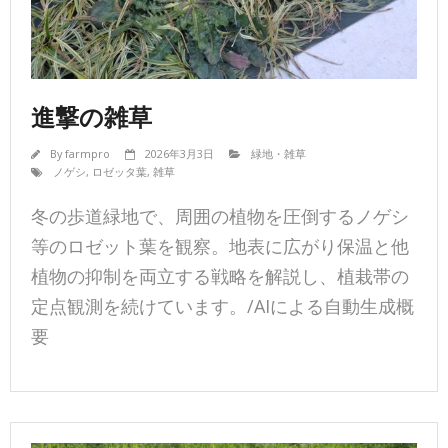
進撃の雑草
By
farmpro
2026年3月3日
緑地・雑草
ノゲシ
,
ロゼッタ葉
,
雑草
冬の歩道緑地で、周囲の植物を圧倒するノゲシ
等のロゼット葉を観察。地表に広がり保温と他
植物の抑制を両立する戦略を解説し、植栽帯の
定点観測を続けています。/AIによる自動生成概
要