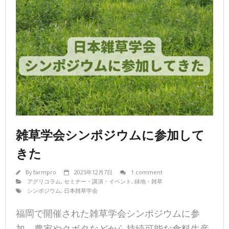
雑草学会シンポジウムに参加して
きた
By
farmpro
2025年12月7日
1 comment
アグリコラム
,
セミナー・講演・イベント
,
緑地・雑草
シンポジウム
,
日本雑草学会
福岡で開催された雑草学会シンポジウムに参
加。農家やクボタなどから持続可能な食料生産