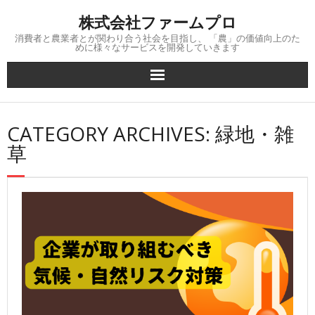
Skip
株式会社ファームプロ
to
content
消費者と農業者とが関わり合う社会を目指し、 「農」の価値向上のた
めに様々なサービスを開発していきます
CATEGORY ARCHIVES: 緑地・雑
草