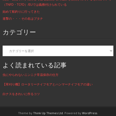
（TNFD・TCFD）/EUでは義務付けられている
始めて船釣りに行ってきた
進撃の・・・その名はブタナ
カテゴリー
カ
テ
ゴ
リ
よく読まれている記事
ー
虫にやられないニンニク常温保存の仕方
【草刈り機】ロータリーナイフモアとハンマーナイフモアの違い
白ナスをきれいに作るコツ
Theme by
Think Up Themes Ltd
. Powered by
WordPress
.