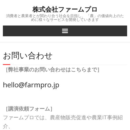
Skip
株式会社ファームプロ
to
content
消費者と農業者とが関わり合う社会を目指し、 「農」の価値向上のた
めに様々なサービスを開発していきます
お問い合わせ
［弊社事業のお問い合わせはこちらまで］
hello@farmpro.jp
［講演依頼フォーム］
ファームプロでは、農産物販売促進や農業IT事例紹
介、