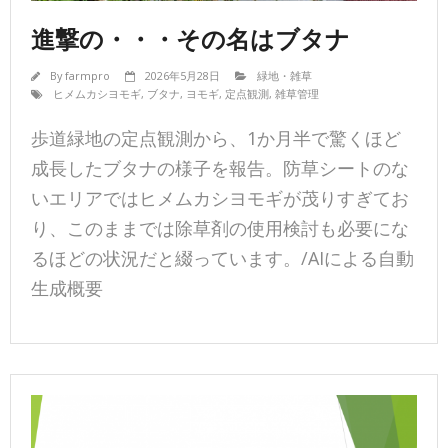
進撃の・・・その名はブタナ
By
farmpro
2026年5月28日
緑地・雑草
ヒメムカシヨモギ
,
ブタナ
,
ヨモギ
,
定点観測
,
雑草管理
歩道緑地の定点観測から、1か月半で驚くほど
成長したブタナの様子を報告。防草シートのな
いエリアではヒメムカシヨモギが茂りすぎてお
り、このままでは除草剤の使用検討も必要にな
るほどの状況だと綴っています。/AIによる自動
生成概要