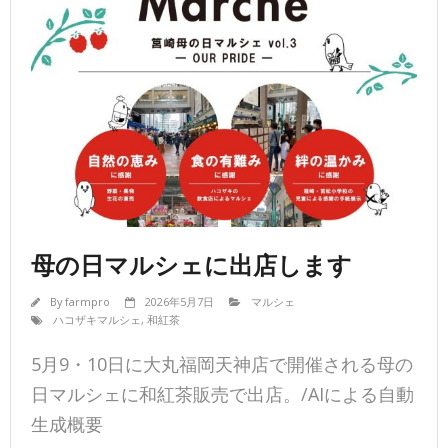
母の日マルシェに出店します
By
farmpro
2026年5月7日
マルシェ
ハコザキマルシェ
,
和紅茶
5月9・10日に大丸福岡天神店で開催される母の
日マルシェに和紅茶販売で出店。/AIによる自動
生成概要