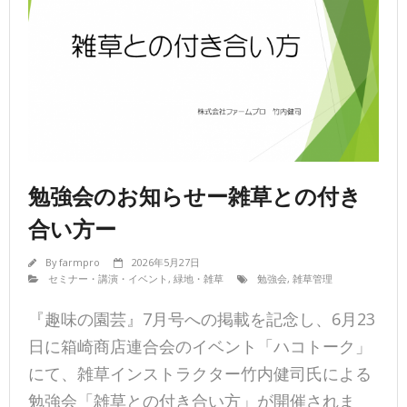
勉強会のお知らせー雑草との付き
合い方ー
By
farmpro
2026年5月27日
セミナー・講演・イベント
,
緑地・雑草
勉強会
,
雑草管理
『趣味の園芸』7月号への掲載を記念し、6月23
日に箱崎商店連合会のイベント「ハコトーク」
にて、雑草インストラクター竹内健司氏による
勉強会「雑草との付き合い方」が開催されま