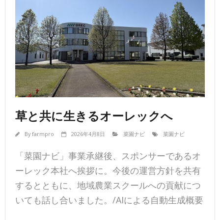
草と共に生きるオーレックへ
By
farmpro
2026年4月8日
菜園ナビ
菜園ナビ
「菜園ナビ」事業承継後、スポンサーであるオ
ーレック本社へ挨拶に。今後の運営方針を共有
するとともに、地域農業スクールへの貢献につ
いても話し合いました。/AIによる自動生成概要