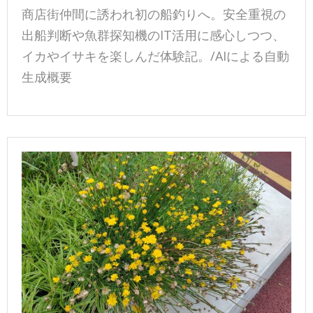
商店街仲間に誘われ初の船釣りへ。安全重視の
出船判断や魚群探知機のIT活用に感心しつつ、
イカやイサキを楽しんだ体験記。/AIによる自動
生成概要