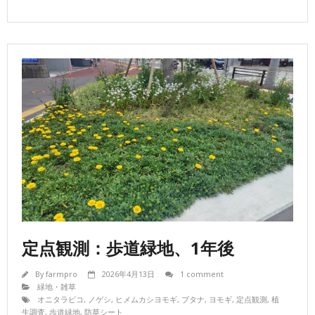
定点観測：歩道緑地、1年後
By
farmpro
2026年4月13日
1 comment
緑地・雑草
オニタラビコ
,
ノゲシ
,
ヒメムカシヨモギ
,
ブタナ
,
ヨモギ
,
定点観測
,
植
生調査
,
歩道緑地
,
防草シート