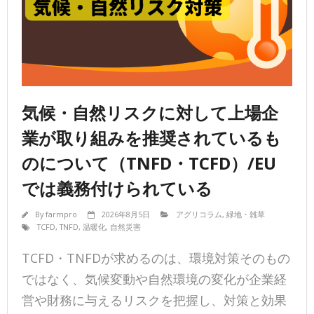
気候・自然リスクに対して上場企
業が取り組みを推奨されているも
のについて（TNFD・TCFD）/EU
では義務付けられている
By
farmpro
2026年8月5日
アグリコラム
,
緑地・雑草
TCFD
,
TNFD
,
温暖化
,
自然災害
TCFD・TNFDが求めるのは、環境対策そのもの
ではなく、気候変動や自然環境の変化が企業経
営や財務に与えるリスクを把握し、対策と効果