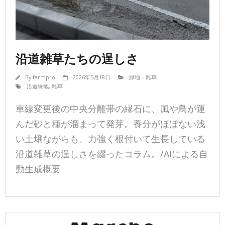
沿道雑草たちの逞しさ
By
farmpro
2026年5月18日
緑地・雑草
沿道緑地
,
雑草
車線変更後の中央分離帯の縁石に、風や鳥が運
んだ砂と種が溜まって発芽。養分がほぼない浅
い土壌ながらも、力強く根付いて生長している
沿道雑草の逞しさを綴ったコラム。/AIによる自
動生成概要