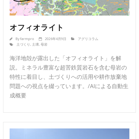
オフィオライト
By
farmpro
2026年4月9日
アグリコラム
土づくり
,
土壌
,
母岩
海洋地殻が露出した「オフィオライト」を解
説。ミネラル豊富な超苦鉄質岩石を含む母岩の
特性に着目し、土づくりへの活用や耕作放棄地
問題への視点を綴っています。/AIによる自動生
成概要