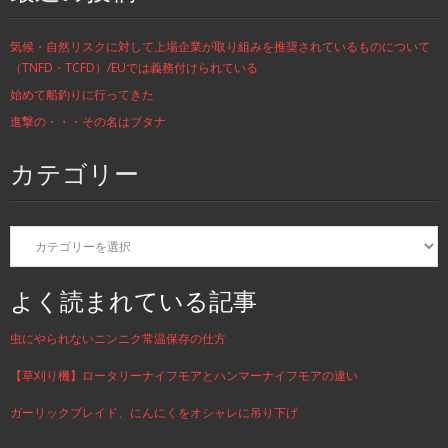
気候・自然リスクに対して上場企業が取り組みを推奨されているものについて
（TNFD・TCFD）/EUでは義務付けられている
始めて船釣りに行ってきた
進撃の・・・その名はブタナ
カテゴリー
カ
テ
ゴ
リ
よく読まれている記事
ー
虫にやられないニンニク常温保存の仕方
【草刈り機】ロータリーナイフモアとハンマーナイフモアの違い
ガーリックブレイド、にんにくをオシャレに吊り下げ