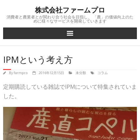
Skip
株式会社ファームプロ
to
content
消費者と農業者とが関わり合う社会を目指し、 「農」の価値向上のた
めに様々なサービスを開発していきます
IPMという考え方
By
farmpro
2016年12月15日
未分類
コラム
定期購読している雑誌でIPMについて特集されていま
した。