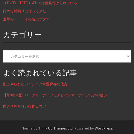
（TNFD・TCFD）/EUでは義務付けられている
始めて船釣りに行ってきた
進撃の・・・その名はブタナ
カテゴリー
カ
テ
ゴ
リ
よく読まれている記事
ー
虫にやられないニンニク常温保存の仕方
【草刈り機】ロータリーナイフモアとハンマーナイフモアの違い
白ナスをきれいに作るコツ
Theme by
Think Up Themes Ltd
. Powered by
WordPress
.