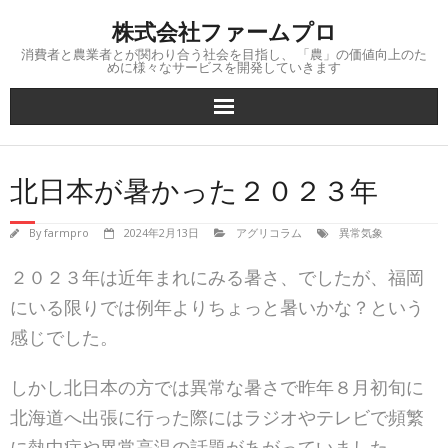
Skip
株式会社ファームプロ
to
content
消費者と農業者とが関わり合う社会を目指し、 「農」の価値向上のた
めに様々なサービスを開発していきます
北日本が暑かった２０２３年
By
farmpro
2024年2月13日
アグリコラム
異常気象
２０２３年は近年まれにみる暑さ、でしたが、福岡
にいる限りでは例年よりちょっと暑いかな？という
感じでした。
しかし北日本の方では異常な暑さで昨年８月初旬に
北海道へ出張に行った際にはラジオやテレビで頻繁
に熱中症や異常高温の話題があがっていました。