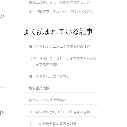
勉強会のお知らせー雑草との付き合い方ー
ホンダ熊本ウェルカムパークにいってきた
カ
よく読まれている記事
虫にやられないニンニク常温保存の仕方
【草刈り機】ロータリーナイフモアとハンマ
ーナイフモアの違い
白ナスをきれいに作るコツ
梅収穫用機械
台木からでた芽の対処法
軽
ヨモギの特性と刈り取りで注意すべき点
トマトの着色不良の要因と対策