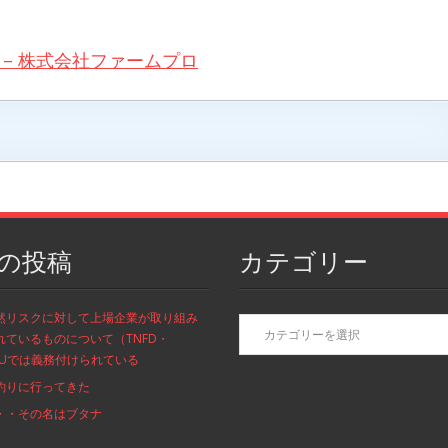
– 株式会社ファームプロ
の投稿
カテゴリー
カ
然リスクに対して上場企業が取り組み
テ
れているものについて（TNFD・
ゴ
/EUでは義務付けられている
リ
釣りに行ってきた
ー
・・その名はブタナ