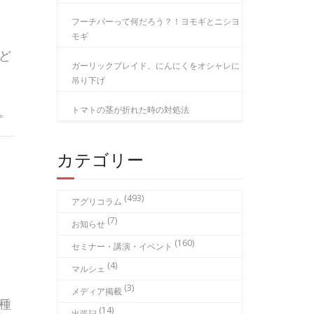
フーチバーって何だろう？！ヨモギとニシヨ
モギ
ど
ガーリックブレイド、にんにくをオシャレに
吊り下げ
。
トマトの茎が折れた時の対処法
カテゴリー
(493)
アグリコラム
(7)
お知らせ
(160)
セミナー・講演・イベント
(4)
マルシェ
(3)
メディア掲載
種
(14)
出張記