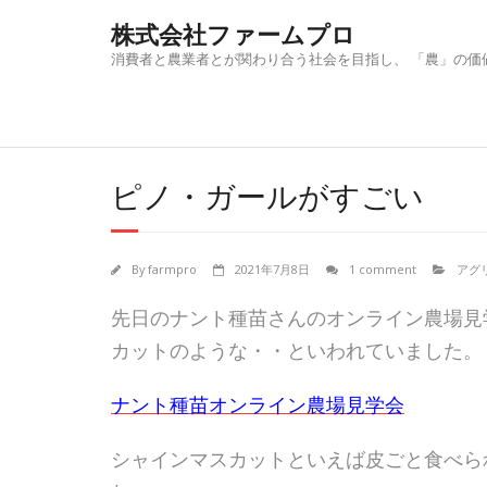
Skip
株式会社ファームプロ
to
content
消費者と農業者とが関わり合う社会を目指し、 「農」の価
ピノ・ガールがすごい
By
farmpro
2021年7月8日
1 comment
アグ
先日のナント種苗さんのオンライン農場見
カットのような・・といわれていました。
ナント種苗オンライン農場見学会
シャインマスカットといえば皮ごと食べら