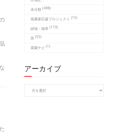
(498)
未分類
(15)
の
篤農家応援プロジェクト
(173)
緑地・雑草
(55)
茶
品
(1)
菜園ナビ
アーカイブ
な
ア
ー
カ
イ
ブ
た