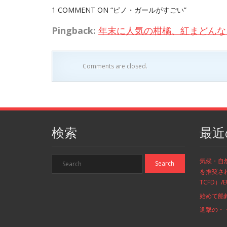
1 COMMENT
ON “ピノ・ガールがすごい”
Pingback:
年末に人気の柑橘、紅まどんな 
Comments are closed.
検索
最近
気候・自
を推奨さ
TCFD）
始めて船
進撃の・