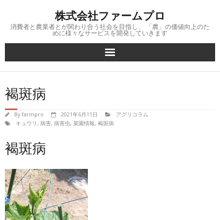
Skip
株式会社ファームプロ
to
content
消費者と農業者とが関わり合う社会を目指し、 「農」の価値向上のた
めに様々なサービスを開発していきます
褐斑病
By
farmpro
2021年6月11日
アグリコラム
キュウリ
,
病害
,
病害虫
,
菜園情報
,
褐斑病
褐斑病