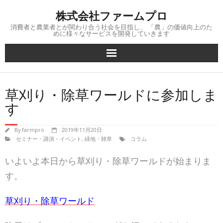
Skip
株式会社ファームプロ
to
content
消費者と農業者とが関わり合う社会を目指し、 「農」の価値向上のた
めに様々なサービスを開発していきます
草刈り・除草ワールドに参加しま
す
By
farmpro
2019年11月20日
セミナー・講演・イベント
,
緑地・雑草
コラム
いよいよ本日から草刈り・除草ワールドが始まりま
す。
草刈り・除草ワールド