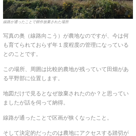
線路が通ったことで耕作放棄された場所
写真の奥（線路向こう）が農地なのですが、今は何
も育てられておらず年１度程度の管理になっている
とのことです。
この場所、周囲は比較的農地が残っていて田畑があ
る平野部に位置します。
地図だけで見るとなぜ放棄されたのか？と思ってい
ましたが話を伺って納得。
線路が通ったことで区画が狭くなったこと。
そして決定的だったのは農地にアクセスする踏切が