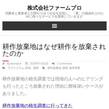
Skip
株式会社ファームプロ
to
content
消費者と農業者とが関わり合う社会を目指し、 「農」の価値向上のた
めに様々なサービスを開発していきます
耕作放棄地はなぜ耕作を放棄され
たのか
By
farmpro
2023年11月2日
1 comment
アグリコラム
,
緑地・雑草
耕作放棄地
,
雑草
,
雑草管理
耕作放棄地の植生調査では現地の人へのヒアリング
も行ったところ放棄された理由に興味深いケースが
ありました。
耕作放棄地の植生調査に行ってきた