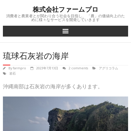
Skip
株式会社ファームプロ
to
content
消費者と農業者とが関わり合う社会を目指し、 「農」の価値向上のた
めに様々なサービスを開発していきます
琉球石灰岩の海岸
By
farmpro
2023年7月13日
2 comments
アグリコラム
岩石
沖縄南部は石灰岩の海岸が多くあります。