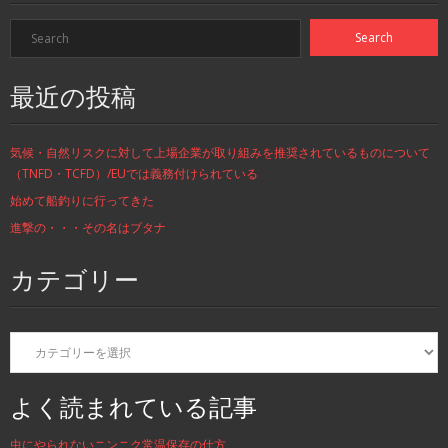
最近の投稿
気候・自然リスクに対して上場企業が取り組みを推奨されているものについて
（TNFD・TCFD）/EUでは義務付けられている
始めて船釣りに行ってきた
進撃の・・・その名はブタナ
カテゴリー
カ
テ
ゴ
リ
よく読まれている記事
ー
虫にやられないニンニク常温保存の仕方