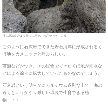
穴に雨水がたまり徐々に浸食され穴ができている
このように石灰岩でできた岩石海岸に形成されるく
ぼ地をカメニツァと呼ぶらしい。
藻類などがつき、その浸食でできたくぼ地が雨水な
どによる徐々に拡大していったものなのでしょう。
石灰岩という明らかにカルシウム過剰な土で、海の
近くというかなり厳しい環境で生育できる植
物・・・