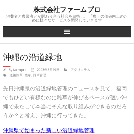
Skip
株式会社ファームプロ
to
content
消費者と農業者とが関わり合う社会を目指し、 「農」の価値向上のた
めに様々なサービスを開発していきます
沖縄の沿道緑地
By
farmpro
2023年5月19日
アグリコラム
道路除草
,
雑草
,
雑草管理
先日沖縄県の沿道緑地管理のニュースを見て、福岡
でもひどい有様なのに雑草が伸びるペースが速い沖
縄で果たして本当にそんな取り組みができるのだろ
うか？と考え、沖縄に行ってきた。
沖縄県で始まった新しい沿道緑地管理