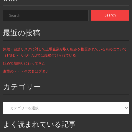
最近の投稿
気候・自然リスクに対して上場企業が取り組みを推奨されているものについて
（TNFD・TCFD）/EUでは義務付けられている
始めて船釣りに行ってきた
進撃の・・・その名はブタナ
カテゴリー
カ
テ
ゴ
リ
よく読まれている記事
ー