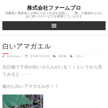
Skip
株式会社ファームプロ
to
content
消費者と農業者とが関わり合う社会を目指し、 「農」の価値向上のた
めに様々なサービスを開発していきます
白いアマガエル
By
farmpro
2015年11月13日
未分類
コラム
先日畑で子供が白いカエルがいる！！というから見
てみる
と・・・
確かに白いアマガエルが！！