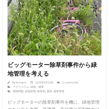
ビッグモーター除草剤事件から緑
地管理を考える
By
farmpro
2023年9月26日
2 comments
アグリコラム
,
緑地・雑草
環境問題
,
緑地管理
,
除草剤
,
雑草
,
雑草管理
ビッグモーターの除草剤事件を機に、緑地管理