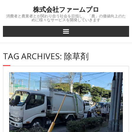
Skip
株式会社ファームプロ
to
content
消費者と農業者とが関わり合う社会を目指し、 「農」の価値向上のた
めに様々なサービスを開発していきます
TAG ARCHIVES: 除草剤