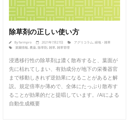
除草剤の正しい使い方
By
farmpro
2021年7月27日
アグリコラム
,
緑地・雑草
菜園情報
,
農薬
,
除草剤
,
雑草
,
雑草管理
浸透移行性の除草剤は濃く散布すると、葉面が
先に枯れてしまい、有効成分が地下の栄養器官
まで移動しきれず逆効果になることがあると解
説。規定倍率か薄めで、全体にたっぷり散布す
ることが効果的だと提唱しています。/AIによる
自動生成概要