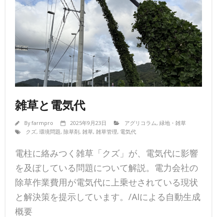
雑草と電気代
By
farmpro
2025年9月23日
アグリコラム
,
緑地・雑草
クズ
,
環境問題
,
除草剤
,
雑草
,
雑草管理
,
電気代
電柱に絡みつく雑草「クズ」が、電気代に影響
を及ぼしている問題について解説。電力会社の
除草作業費用が電気代に上乗せされている現状
と解決策を提示しています。/AIによる自動生成
概要