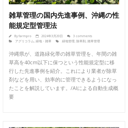
雑草管理の国内先進事例、沖縄の性
能規定型管理法
By
farmpro
2024年3月20日
3 comments
アグリコラム
,
緑地・雑草
緑地管理
,
除草剤
,
雑草管理
沖縄県が、道路緑化帯の雑草管理を、年間の雑
草高を40cm以下に保つという性能規定型に移
行した先進事例を紹介。これにより業者が除草
剤などを用い、効率的に管理できるようになっ
たことを解説しています。/AIによる自動生成概
要