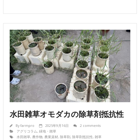
水田雑草オモダカの除草剤抵抗性
By
farmpro
2025年9月16日
2 comments
アグリコラム
,
緑地・雑草
水田雑草
,
農作物
,
農業資材
,
除草剤
,
除草剤抵抗性
,
雑草