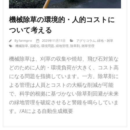
機械除草の環境的・人的コストに
ついて考える
By
farmpro
2025年11月11日
アグリコラム
,
緑地・雑草
機械除草
,
温暖化
,
環境問題
,
緑地管理
,
除草剤
,
雑草管理
機械除草は、刈草の収集や焼却、飛び石対策な
どのために人的・環境負荷が大きく、コスト高
になる問題を指摘しています。一方、除草剤に
よる管理は人員とコストの大幅な削減が可能
で、科学的根拠に基づかない除草剤回避が未来
の緑地管理を破綻させると警鐘を鳴らしていま
す。/AIによる自動生成概要