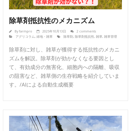
除草剤抵抗性のメカニズム
By
farmpro
2025年10月13日
2 comments
アグリコラム
,
緑地・雑草
除草剤
,
除草剤抵抗性
,
雑草
,
雑草管理
除草剤に対し、雑草が獲得する抵抗性のメカニ
ズムを解説。除草剤が効かなくなる要因とし
て、有効成分の無害化、細胞内への隔離、吸収
の阻害など、雑草側の生存戦略を紹介していま
す。/AIによる自動生成概要