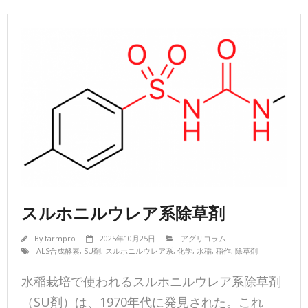
スルホニルウレア系除草剤
By
farmpro
2025年10月25日
アグリコラム
ALS合成酵素
,
SU剤
,
スルホニルウレア系
,
化学
,
水稲
,
稲作
,
除草剤
水稲栽培で使われるスルホニルウレア系除草剤
（SU剤）は、1970年代に発見された。これ