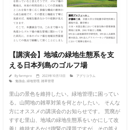
【講演会】地域の緑地生態系を支
える日本列島のゴルフ場
By
farmpro
2023年10月13日
アグリコラム
勉強会
,
緑地管理
,
雑草管理
里山の景色を維持したい。緑地管理に困ってい
る。山間地の雑草対策を何とかしたい。 そんな
方にオススメの講演会のお知らせです。 荒廃が
すすむ里山、地域の緑地生態系をいかにして改
善し維持するかは喫緊の課題ですが、その答え