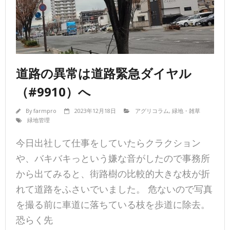
道路の異常は道路緊急ダイヤル
（#9910）へ
By
farmpro
2023年12月18日
アグリコラム
,
緑地・雑草
緑地管理
今日出社して仕事をしていたらクラクション
や、バキバキっという嫌な音がしたので事務所
から出てみると、街路樹の比較的大きな枝が折
れて道路をふさいでいました。 危ないので写真
を撮る前に車道に落ちている枝を歩道に除去。
恐らく先