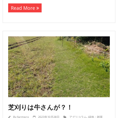
Read More
芝刈りは牛さんが？！
By
farmpro
2023年10月28日
アグリコラム
,
緑地・雑草