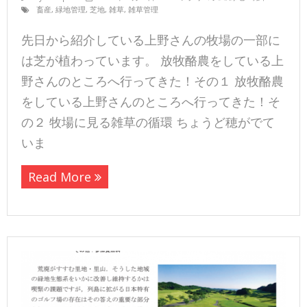
畜産
,
緑地管理
,
芝地
,
雑草
,
雑草管理
先日から紹介している上野さんの牧場の一部に
は芝が植わっています。 放牧酪農をしている上
野さんのところへ行ってきた！その１ 放牧酪農
をしている上野さんのところへ行ってきた！そ
の２ 牧場に見る雑草の循環 ちょうど穂がでて
いま
Read More