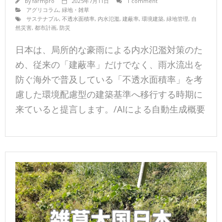
By
farmpro
2025年7月11日
1 comment
アグリコラム
,
緑地・雑草
サステナブル
,
不透水面積率
,
内水氾濫
,
建蔽率
,
環境建築
,
緑地管理
,
自
然災害
,
都市計画
,
防災
日本は、局所的な豪雨による内水氾濫対策のた
め、従来の「建蔽率」だけでなく、雨水流出を
防ぐ海外で普及している「不透水面積率」を考
慮した環境配慮型の建築基準へ移行する時期に
来ていると提言します。/AIによる自動生成概要