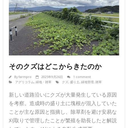
そのクズはどこからきたのか
By
farmpro
2025年9月26日
1 comment
アグリコラム
,
緑地・雑草
クズ
,
盛り土
,
緑地管理
,
雑草
新しい道路沿いにクズが大量発生している原因
を考察。造成時の盛り土に塊根が混入していた
ことが主な原因と指摘し、除草剤を避け安易な
刈取りで管理したことが繁殖を助長したと解説