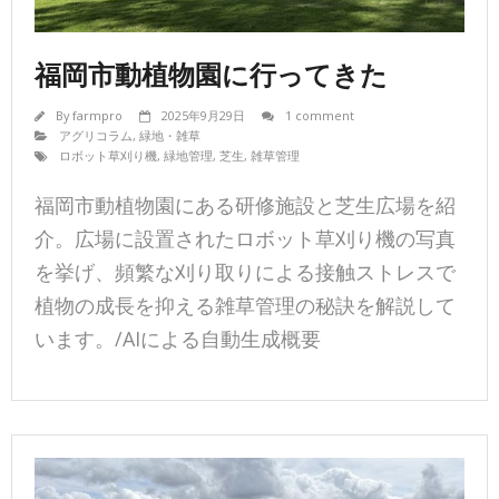
福岡市動植物園に行ってきた
By
farmpro
2025年9月29日
1 comment
アグリコラム
,
緑地・雑草
ロボット草刈り機
,
緑地管理
,
芝生
,
雑草管理
福岡市動植物園にある研修施設と芝生広場を紹
介。広場に設置されたロボット草刈り機の写真
を挙げ、頻繁な刈り取りによる接触ストレスで
植物の成長を抑える雑草管理の秘訣を解説して
います。/AIによる自動生成概要