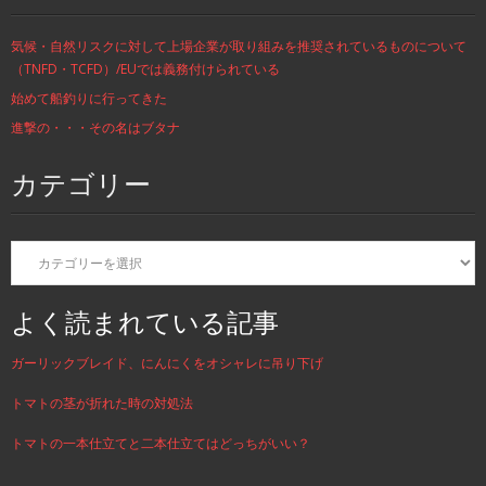
気候・自然リスクに対して上場企業が取り組みを推奨されているものについて
（TNFD・TCFD）/EUでは義務付けられている
始めて船釣りに行ってきた
進撃の・・・その名はブタナ
カテゴリー
カ
テ
ゴ
リ
よく読まれている記事
ー
ガーリックブレイド、にんにくをオシャレに吊り下げ
トマトの茎が折れた時の対処法
トマトの一本仕立てと二本仕立てはどっちがいい？