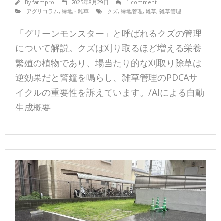
By
farmpro
2025年8月29日
1 comment
アグリコラム
,
緑地・雑草
クズ
,
緑地管理
,
雑草
,
雑草管理
「グリーンモンスター」と呼ばれるクズの管理
について解説。クズは刈り取るほど増える栄養
繁殖の植物であり、場当たり的な刈取り除草は
逆効果だと警鐘を鳴らし、雑草管理のPDCAサ
イクルの重要性を訴えています。/AIによる自動
生成概要