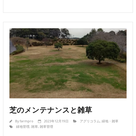
芝のメンテナンスと雑草
By
farmpro
2023年12月19日
アグリコラム
,
緑地・雑草
緑地管理
,
雑草
,
雑草管理