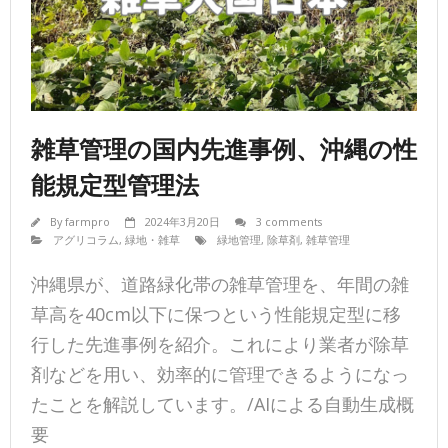
雑草管理の国内先進事例、沖縄の性
能規定型管理法
By
farmpro
2024年3月20日
3 comments
アグリコラム
,
緑地・雑草
緑地管理
,
除草剤
,
雑草管理
沖縄県が、道路緑化帯の雑草管理を、年間の雑
草高を40cm以下に保つという性能規定型に移
行した先進事例を紹介。これにより業者が除草
剤などを用い、効率的に管理できるようになっ
たことを解説しています。/AIによる自動生成概
要