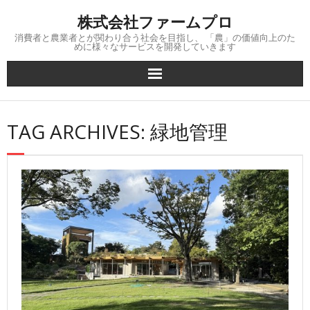
Skip
株式会社ファームプロ
to
content
消費者と農業者とが関わり合う社会を目指し、 「農」の価値向上のた
めに様々なサービスを開発していきます
TAG ARCHIVES: 緑地管理