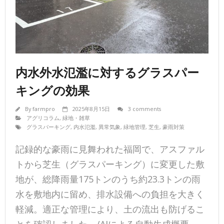
内水外水氾濫に対するグラスパー
キングの効果
By
farmpro
2025年8月15日
3 comments
アグリコラム
,
緑地・雑草
グラスパーキング
,
内水氾濫
,
異常気象
,
緑地管理
,
芝生
,
豪雨対策
記録的な豪雨に見舞われた福岡で、アスファル
トから芝生（グラスパーキング）に変更した敷
地が、総降雨量175トンのうち約23.3トンの雨
水を敷地内に留め、排水設備への負担を大きく
軽減。適正な管理により、土の流出も防げるこ