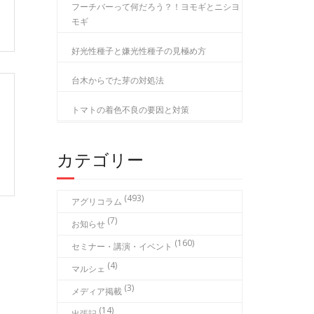
フーチバーって何だろう？！ヨモギとニシヨ
モギ
好光性種子と嫌光性種子の見極め方
台木からでた芽の対処法
トマトの着色不良の要因と対策
カテゴリー
(493)
アグリコラム
(7)
お知らせ
(160)
セミナー・講演・イベント
(4)
マルシェ
(3)
メディア掲載
(14)
出張記