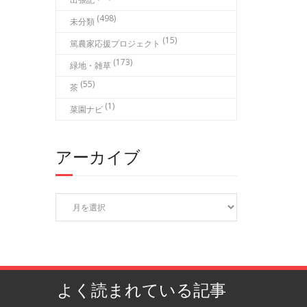
(498)
未分類
(15)
篤農家応援プロジェクト
(173)
緑地・雑草
(55)
茶
(1)
菜園ナビ
アーカイブ
ア
ー
カ
イ
ブ
よく読まれている記事