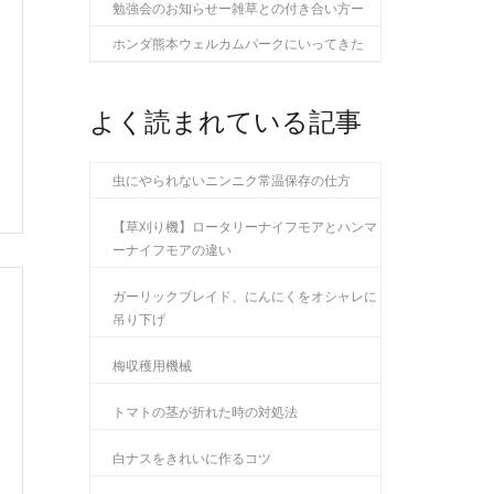
勉強会のお知らせー雑草との付き合い方ー
ホンダ熊本ウェルカムパークにいってきた
よく読まれている記事
虫にやられないニンニク常温保存の仕方
【草刈り機】ロータリーナイフモアとハンマ
ーナイフモアの違い
ガーリックブレイド、にんにくをオシャレに
吊り下げ
梅収穫用機械
トマトの茎が折れた時の対処法
白ナスをきれいに作るコツ