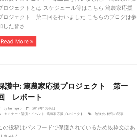
プロジェクトとは スケジュール等はこちら 篤農家応援
プロジェクト 第二回を行いました こちらのブログは参
加した皆さ
Read More
保護中: 篤農家応援プロジェクト 第一
回 レポート
By
farmpro
2019年10月6日
セミナー・講演・イベント
,
篤農家応援プロジェクト
勉強会
,
秘密の記事
この投稿はパスワードで保護されているため抜粋文はあ
りません。