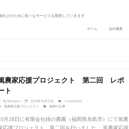
値向上のために様々なサービスを開発していきます
ホーム
会社概要
事
篤農家応援プロジェクト 第二回 レポ
ート
By
farmpro
2019年10月31日
1 comment
篤農家応援プロジェクト
秘密の記事
10月28日に有限会社緑の農園（福岡県糸島市）にて篤農
家応援プロジェクト 第二回を行いました。 篤農家応援