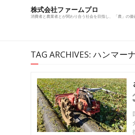
Skip
株式会社ファームプロ
to
content
消費者と農業者とが関わり合う社会を目指し、 「農」の価
TAG ARCHIVES: ハンマ