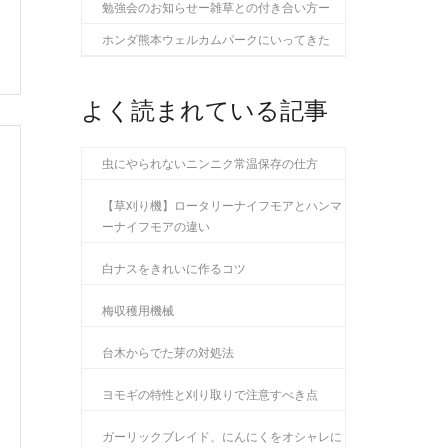
勉強会のお知らせー雑草との付き合い方ー
ホンダ熊本ウェルカムパークにいってきた
よく読まれている記事
虫にやられないニンニク常温保存の仕方
【草刈り機】ロータリーナイフモアとハンマ
ーナイフモアの違い
白ナスをきれいに作るコツ
梅収穫用機械
台木からでた芽の対処法
ヨモギの特性と刈り取りで注意すべき点
ガーリックブレイド、にんにくをオシャレに