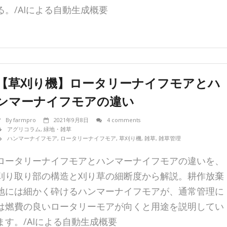
る。/AIによる自動生成概要
【草刈り機】ロータリーナイフモアとハ
ンマーナイフモアの違い
By
farmpro
2021年9月8日
4 comments
アグリコラム
,
緑地・雑草
ハンマーナイフモア
,
ロータリーナイフモア
,
草刈り機
,
雑草
,
雑草管理
ロータリーナイフモアとハンマーナイフモアの違いを、
刈り取り部の構造と刈り草の細断度から解説。耕作放棄
地には細かく砕けるハンマーナイフモアが、通常管理に
は燃費の良いロータリーモアが向くと用途を説明してい
ます。/AIによる自動生成概要