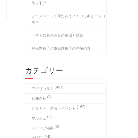
吊り下げ
フーチバーって何だろう？！ヨモギとニシヨ
モギ
トマトの着色不良の要因と対策
好光性種子と嫌光性種子の見極め方
カテゴリー
(493)
アグリコラム
(7)
お知らせ
(160)
セミナー・講演・イベント
(4)
マルシェ
(3)
メディア掲載
(14)
出張記