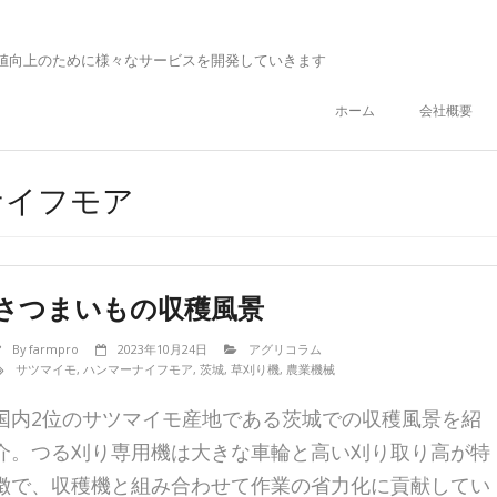
値向上のために様々なサービスを開発していきます
ホーム
会社概要
ーナイフモア
さつまいもの収穫風景
By
farmpro
2023年10月24日
アグリコラム
サツマイモ
,
ハンマーナイフモア
,
茨城
,
草刈り機
,
農業機械
国内2位のサツマイモ産地である茨城での収穫風景を紹
介。つる刈り専用機は大きな車輪と高い刈り取り高が特
徴で、収穫機と組み合わせて作業の省力化に貢献してい