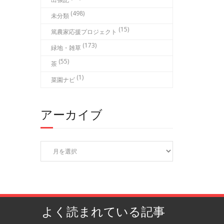
(498)
未分類
(15)
篤農家応援プロジェクト
(173)
緑地・雑草
(55)
茶
(1)
菜園ナビ
アーカイブ
ア
ー
カ
イ
ブ
よく読まれている記事