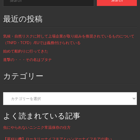
最近の投稿
気候・自然リスクに対して上場企業が取り組みを推奨されているものについて
（TNFD・TCFD）/EUでは義務付けられている
始めて船釣りに行ってきた
進撃の・・・その名はブタナ
カテゴリー
カ
テ
ゴ
リ
よく読まれている記事
ー
虫にやられないニンニク常温保存の仕方
【草刈り機】ロータリーナイフモアとハンマーナイフモアの違い