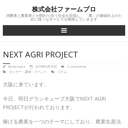
Skip
株式会社ファームプロ
to
content
消費者と農業者とが関わり合う社会を目指し、 「農」の価値向上のた
めに様々なサービスを開発していきます
NEXT AGRI PROJECT
By
farmpro
2019年9月19日
2 comments
セミナー・講演・イベント
コラム
大阪に来ています。
今日、明日グランキューブ大阪でNEXT AGRI
PROJECTが行われております。
稼げる農業を一つのテーマにしており、農業生産法