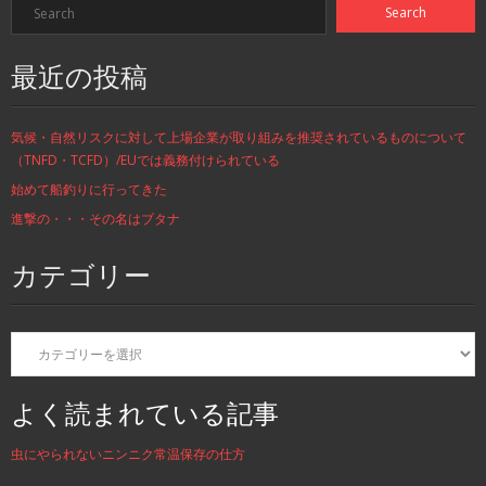
最近の投稿
気候・自然リスクに対して上場企業が取り組みを推奨されているものについて
（TNFD・TCFD）/EUでは義務付けられている
始めて船釣りに行ってきた
進撃の・・・その名はブタナ
カテゴリー
カ
テ
ゴ
リ
よく読まれている記事
ー
虫にやられないニンニク常温保存の仕方