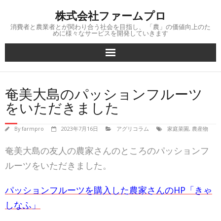
Skip
株式会社ファームプロ
to
content
消費者と農業者とが関わり合う社会を目指し、 「農」の価値向上のた
めに様々なサービスを開発していきます
奄美大島のパッションフルーツ
をいただきました
By
farmpro
2023年7月16日
アグリコラム
家庭菜園
,
農産物
奄美大島の友人の農家さんのところのパッションフ
ルーツをいただきました。
パッションフルーツを購入した農家さんのHP「きゃ
しなふ」