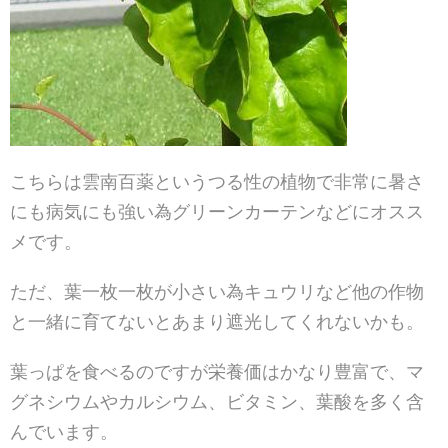
こちらは雲南百薬というつる性の植物で非常に暑さ
にも病気にも強い為グリーンカーテンなどにオスス
メです。
ただ、葉一枚一枚が小さい為キュウリなど他の作物
と一緒に育てないとあまり遮光してくれないかも。
葉っぱを食べるのですが栄養価はかなり豊富で、マ
グネシウムやカルシウム、ビタミン、葉酸を多く含
んでいます。