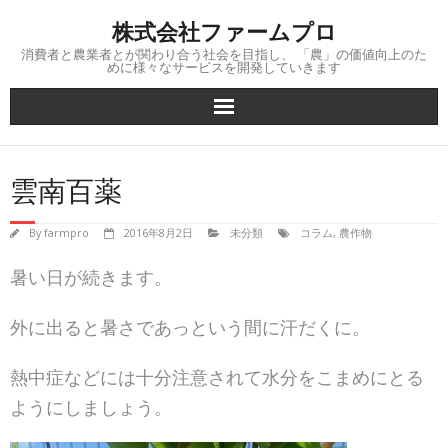
Skip
株式会社ファームプロ
to
content
消費者と農業者とが関わり合う社会を目指し、 「農」の価値向上のた
めに様々なサービスを開発していきます
雲南百薬
By
farmpro
2016年8月2日
未分類
コラム
,
農作物
暑い日が続きます。
外に出ると暑さであっという間に汗だくに。
熱中症などには十分注意されて水分をこまめにとる
ようにしましょう。