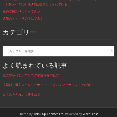
（TNFD・TCFD）/EUでは義務付けられている
始めて船釣りに行ってきた
進撃の・・・その名はブタナ
カテゴリー
カ
テ
ゴ
リ
よく読まれている記事
ー
虫にやられないニンニク常温保存の仕方
【草刈り機】ロータリーナイフモアとハンマーナイフモアの違い
白ナスをきれいに作るコツ
Theme by
Think Up Themes Ltd
. Powered by
WordPress
.