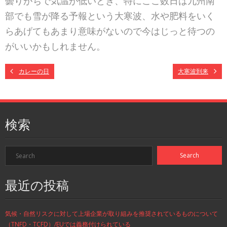
曇りがちで気温が低いとき、特にここ数日は九州南
部でも
雪が降る予報という大寒波、水や肥料をいく
らあげてもあ
まり意味がないので今はじっと待つの
がいいかもしれませ
ん。
カレーの日
大寒波到来
検索
最近の投稿
気候・自然リスクに対して上場企業が取り組みを推奨されているものについて
（TNFD・TCFD）/EUでは義務付けられている