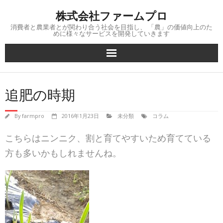
Skip
株式会社ファームプロ
to
content
消費者と農業者とが関わり合う社会を目指し、 「農」の価値向上のた
めに様々なサービスを開発していきます
追肥の時期
By
farmpro
2016年1月23日
未分類
コラム
こちらはニンニク、割と育てやすいため育てている
方も多
いかもしれませんね。