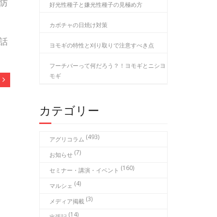
防
好光性種子と嫌光性種子の見極め方
カボチャの日焼け対策
話
ヨモギの特性と刈り取りで注意すべき点
フーチバーって何だろう？！ヨモギとニシヨ
モギ
カテゴリー
(493)
アグリコラム
(7)
お知らせ
(160)
セミナー・講演・イベント
(4)
マルシェ
(3)
メディア掲載
(14)
出張記