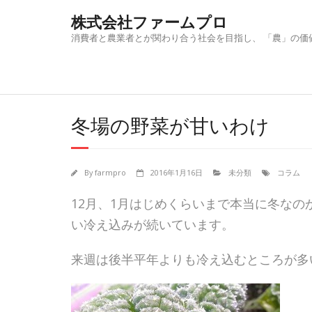
Skip
株式会社ファームプロ
to
content
消費者と農業者とが関わり合う社会を目指し、 「農」の価
冬場の野菜が甘いわけ
By
farmpro
2016年1月16日
未分類
コラム
12月、1月はじめくらいまで本当に冬な
い冷え込みが続いています。
来週は後半平年よりも冷え込むところが多