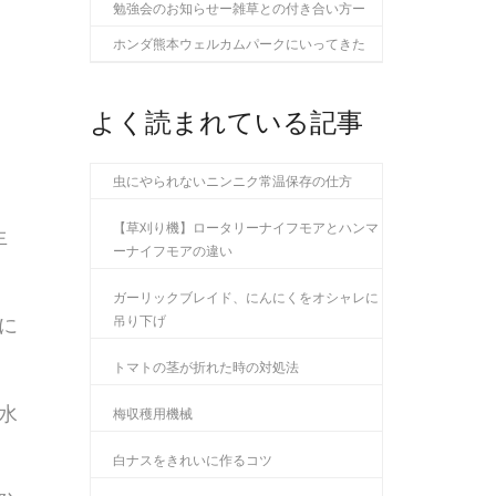
勉強会のお知らせー雑草との付き合い方ー
ホンダ熊本ウェルカムパークにいってきた
よく読まれている記事
虫にやられないニンニク常温保存の仕方
【草刈り機】ロータリーナイフモアとハンマ
生
ーナイフモアの違い
ガーリックブレイド、にんにくをオシャレに
に
吊り下げ
トマトの茎が折れた時の対処法
水
梅収穫用機械
白ナスをきれいに作るコツ