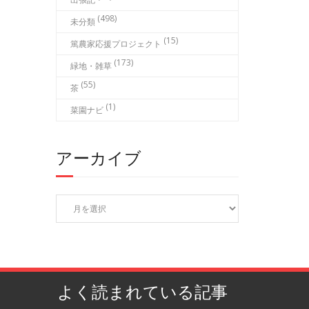
(498)
未分類
(15)
篤農家応援プロジェクト
(173)
緑地・雑草
(55)
茶
(1)
菜園ナビ
アーカイブ
ア
ー
カ
イ
ブ
よく読まれている記事