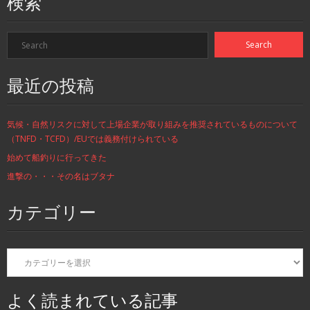
検索
最近の投稿
気候・自然リスクに対して上場企業が取り組みを推奨されているものについて
（TNFD・TCFD）/EUでは義務付けられている
始めて船釣りに行ってきた
進撃の・・・その名はブタナ
カテゴリー
カ
テ
ゴ
リ
よく読まれている記事
ー