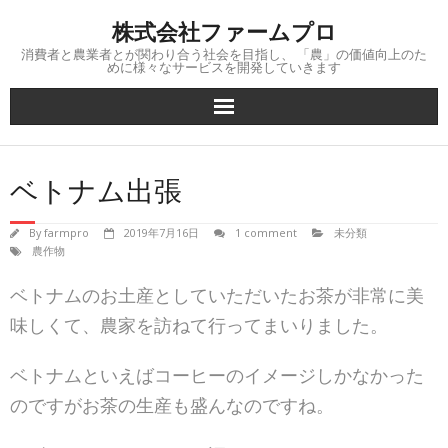
Skip
株式会社ファームプロ
to
content
消費者と農業者とが関わり合う社会を目指し、 「農」の価値向上のた
めに様々なサービスを開発していきます
ベトナム出張
By
farmpro
2019年7月16日
1 comment
未分類
農作物
ベトナムのお土産としていただいたお茶が非常に美
味しくて、農家を訪ねて行ってまいりました。
ベトナムといえばコーヒーのイメージしかなかった
のですがお茶の生産も盛んなのですね。