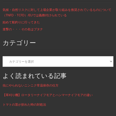
気候・自然リスクに対して上場企業が取り組みを推奨されているものについて
（TNFD・TCFD）/EUでは義務付けられている
始めて船釣りに行ってきた
進撃の・・・その名はブタナ
カテゴリー
カ
テ
ゴ
リ
よく読まれている記事
ー
虫にやられないニンニク常温保存の仕方
【草刈り機】ロータリーナイフモアとハンマーナイフモアの違い
トマトの茎が折れた時の対処法