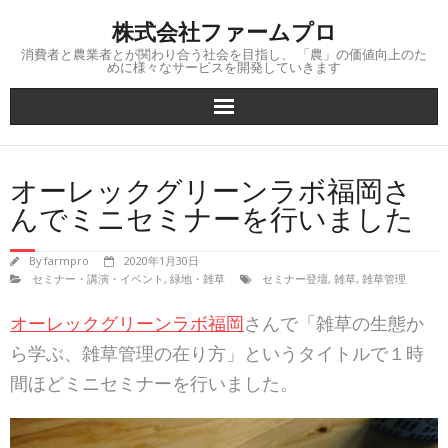
Skip
株式会社ファームプロ
to
content
消費者と農業者とが関わり合う社会を目指し、 「農」の価値向上のた
めに様々なサービスを開発していきます
オーレックグリーンラボ福岡さ
んでミニセミナーを行いました
By
farmpro
2020年1月30日
セミナー・講演・イベント
,
緑地・雑草
セミナー登壇
,
雑草
,
雑草管理
オーレックグリーンラボ福岡
さんで「雑草の生態か
ら学ぶ、雑草管理の在り方」というタイトルで１時
間ほどミニセミナーを行いました。