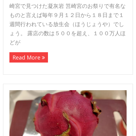
崎宮で見つけた凝灰岩 筥崎宮のお祭りで有名な
ものと言えば毎年９月１２日から１８日まで１
週間行われている放生会（ほうじょうや）でし
ょう。 露店の数は５００を超え、１００万人ほ
どが
Read More