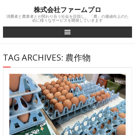
Skip
株式会社ファームプロ
to
content
消費者と農業者とが関わり合う社会を目指し、 「農」の価値向上のた
めに様々なサービスを開発していきます
TAG ARCHIVES: 農作物