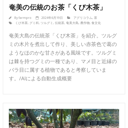
奄美の伝統のお茶「くび木茶」
By
farmpro
2024年6月19日
アグリコラム
,
茶
くび木茶
,
グミ科
,
ツルグミ
,
伝統茶
,
奄美大島
,
農作物
,
食文化
奄美大島の伝統茶「くび木茶」を紹介。ツルグ
ミの木片を煮出して作り、美しい赤茶色で葛の
ようなほのかな甘さがある風味です。ツルグミ
は棘を持つグミの一種であり、マメ目と近縁の
バラ目に属する植物であると考察していま
す。/AIによる自動生成概要