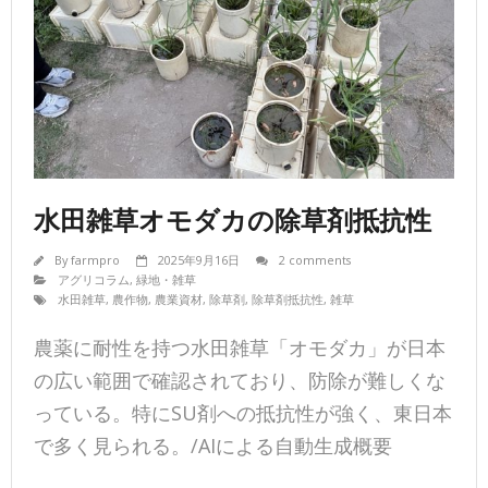
水田雑草オモダカの除草剤抵抗性
By
farmpro
2025年9月16日
2 comments
アグリコラム
,
緑地・雑草
水田雑草
,
農作物
,
農業資材
,
除草剤
,
除草剤抵抗性
,
雑草
農薬に耐性を持つ水田雑草「オモダカ」が日本
の広い範囲で確認されており、防除が難しくな
っている。特にSU剤への抵抗性が強く、東日本
で多く見られる。/AIによる自動生成概要