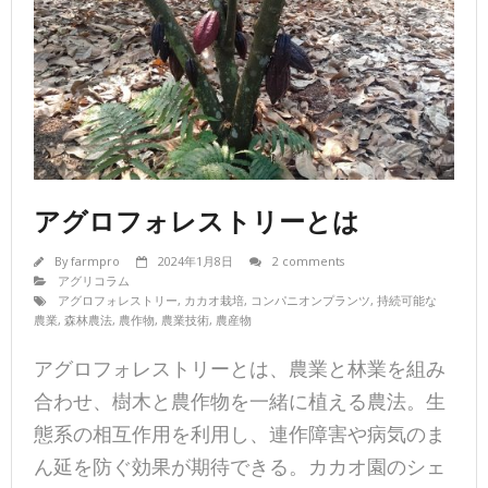
アグロフォレストリーとは
By
farmpro
2024年1月8日
2 comments
アグリコラム
アグロフォレストリー
,
カカオ栽培
,
コンパニオンプランツ
,
持続可能な
農業
,
森林農法
,
農作物
,
農業技術
,
農産物
アグロフォレストリーとは、農業と林業を組み
合わせ、樹木と農作物を一緒に植える農法。生
態系の相互作用を利用し、連作障害や病気のま
ん延を防ぐ効果が期待できる。カカオ園のシェ