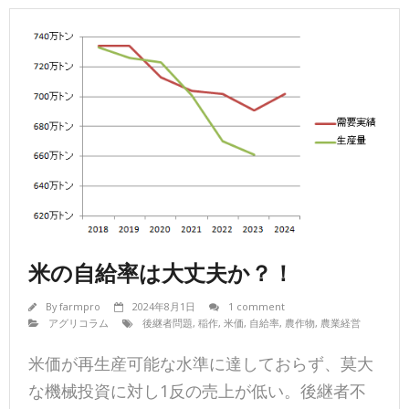
米の自給率は大丈夫か？！
By
farmpro
2024年8月1日
1 comment
アグリコラム
後継者問題
,
稲作
,
米価
,
自給率
,
農作物
,
農業経営
米価が再生産可能な水準に達しておらず、莫大
な機械投資に対し1反の売上が低い。後継者不