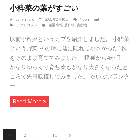
小粋菜の葉がすごい
By
farmpro
2022年2月10日
1 comment
アグリコラム
菜園情報
,
農作物
,
農産物
以前小粋菜というカブを紹介しました。 小粋菜
という野菜 その時に陰に隠れて小さかった1株
をそのまま育ててみました。 播種から4か月、
かなりゆっくり育ち葉もかなり大きくなったと
ころで先日収穫してみました。 だいぶプランタ
ー
Read More
1
2
…
16