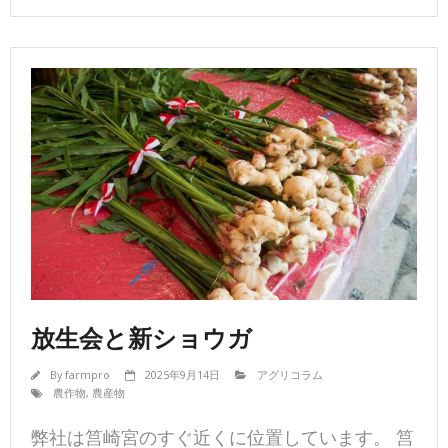
放生会と新ショウガ
By
farmpro
2025年9月14日
アグリコラム
農作物
,
農産物
弊社は筥崎宮のすぐ近くに位置しています。 筥