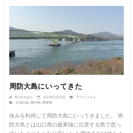
周防大島にいってきた
By
farmpro
2025年3月26日
アグリコラム
出張記録
,
農作物
,
農産物
休みを利用して周防大島にいってきました。 周
防大島とは山口県の最東端に位置する島で思っ