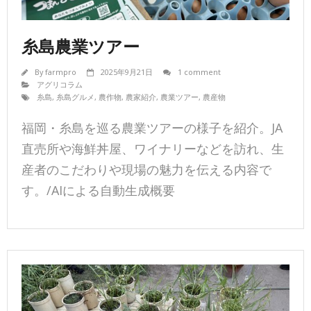
糸島農業ツアー
By
farmpro
2025年9月21日
1 comment
アグリコラム
糸島
,
糸島グルメ
,
農作物
,
農家紹介
,
農業ツアー
,
農産物
福岡・糸島を巡る農業ツアーの様子を紹介。JA
直売所や海鮮丼屋、ワイナリーなどを訪れ、生
産者のこだわりや現場の魅力を伝える内容で
す。/AIによる自動生成概要