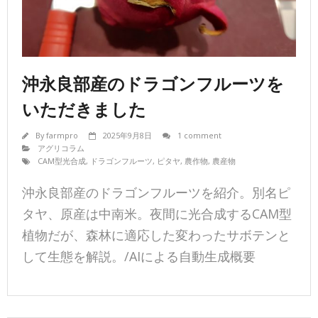
沖永良部産のドラゴンフルーツを
いただきました
By
farmpro
2025年9月8日
1 comment
アグリコラム
CAM型光合成
,
ドラゴンフルーツ
,
ピタヤ
,
農作物
,
農産物
沖永良部産のドラゴンフルーツを紹介。別名ピ
タヤ、原産は中南米。夜間に光合成するCAM型
植物だが、森林に適応した変わったサボテンと
して生態を解説。/AIによる自動生成概要