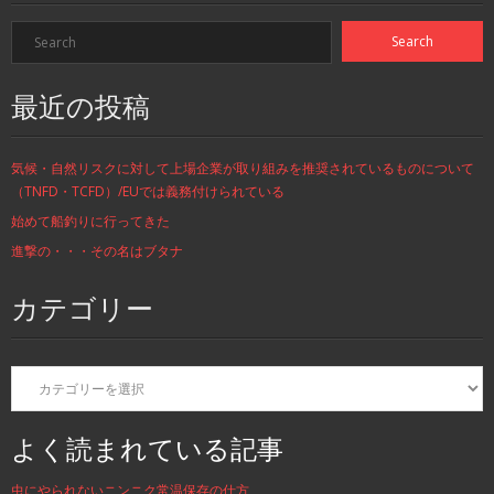
最近の投稿
気候・自然リスクに対して上場企業が取り組みを推奨されているものについて
（TNFD・TCFD）/EUでは義務付けられている
始めて船釣りに行ってきた
進撃の・・・その名はブタナ
カテゴリー
カ
テ
ゴ
リ
よく読まれている記事
ー
虫にやられないニンニク常温保存の仕方