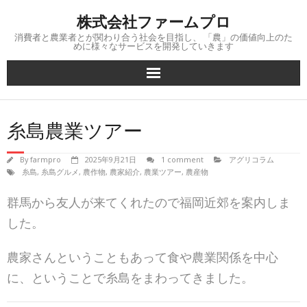
Skip
株式会社ファームプロ
to
content
消費者と農業者とが関わり合う社会を目指し、 「農」の価値向上のた
めに様々なサービスを開発していきます
糸島農業ツアー
By
farmpro
2025年9月21日
1 comment
アグリコラム
糸島
,
糸島グルメ
,
農作物
,
農家紹介
,
農業ツアー
,
農産物
群馬から友人が来てくれたので福岡近郊を案内しま
した。
農家さんということもあって食や農業関係を中心
に、ということで糸島をまわってきました。