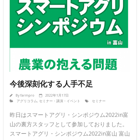
今後深刻化する人手不足
By
farmpro
2022年1月17日
アグリコラム
,
セミナー・講演・イベント
セミナー
昨日はスマートアグリ・シンポジウム2022in富
山の裏方スタッフとして参加しておりました。
スマートアグリ・シンポジウム2022in富山 富山