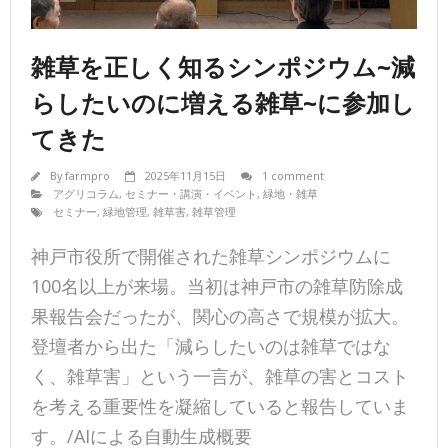
雑草を正しく知るシンポジウム~減
らしたいのに増える雑草~に参加し
てきた
By
farmpro
2025年11月15日
1 comment
アグリコラム
,
セミナー・講演・イベント
,
緑地・雑草
セミナー
,
緑地管理
,
雑草害
,
雑草管理
神戸市役所で開催された雑草シンポジウムに
100名以上が来場。当初は神戸市の雑草防除成
果報告会だったが、関心の高さで規模が拡大。
登壇者から出た「減らしたいのは雑草ではな
く、雑草害」という一言が、雑草の害とコスト
を考える重要性を凝縮していると報告していま
す。/AIによる自動生成概要