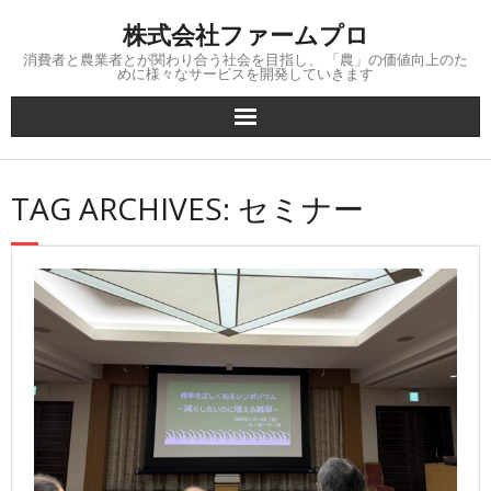
Skip
株式会社ファームプロ
to
content
消費者と農業者とが関わり合う社会を目指し、 「農」の価値向上のた
めに様々なサービスを開発していきます
TAG ARCHIVES: セミナー