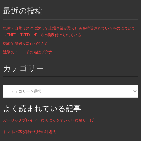
最近の投稿
気候・自然リスクに対して上場企業が取り組みを推奨されているものについて
（TNFD・TCFD）/EUでは義務付けられている
始めて船釣りに行ってきた
進撃の・・・その名はブタナ
カテゴリー
カ
テ
ゴ
リ
よく読まれている記事
ー
ガーリックブレイド、にんにくをオシャレに吊り下げ
トマトの茎が折れた時の対処法