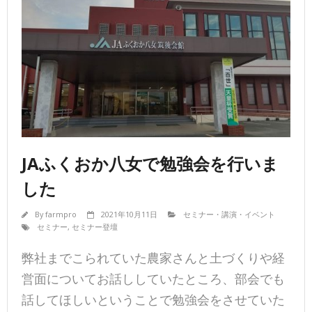
JAふくおか八女で勉強会を行いま
した
By
farmpro
2021年10月11日
セミナー・講演・イベント
セミナー
,
セミナー登壇
弊社までこられていた農家さんと土づくりや経
営面についてお話ししていたところ、部会でも
話してほしいということで勉強会をさせていた