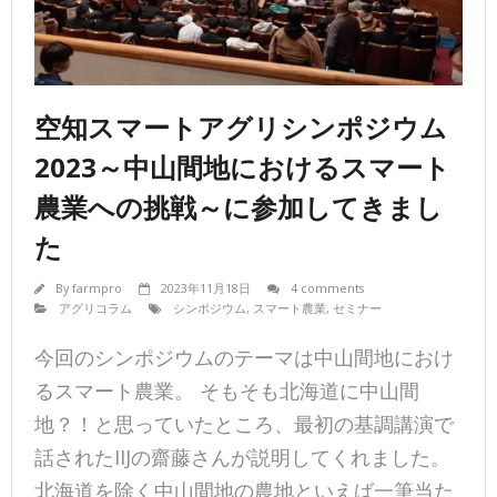
空知スマートアグリシンポジウム
2023～中山間地におけるスマート
農業への挑戦～に参加してきまし
た
By
farmpro
2023年11月18日
4 comments
アグリコラム
シンポジウム
,
スマート農業
,
セミナー
今回のシンポジウムのテーマは中山間地におけ
るスマート農業。 そもそも北海道に中山間
地？！と思っていたところ、最初の基調講演で
話されたIIJの齋藤さんが説明してくれました。
北海道を除く中山間地の農地といえば一筆当た