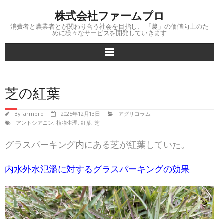
Skip
株式会社ファームプロ
to
content
消費者と農業者とが関わり合う社会を目指し、 「農」の価値向上のた
めに様々なサービスを開発していきます
芝の紅葉
By
farmpro
2025年12月13日
アグリコラム
アントシアニン
,
植物生理
,
紅葉
,
芝
グラスパーキング内にある芝が紅葉していた。
内水外水氾濫に対するグラスパーキングの効果