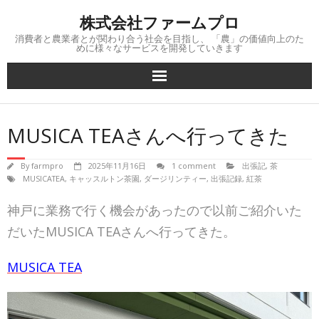
Skip
株式会社ファームプロ
to
content
消費者と農業者とが関わり合う社会を目指し、 「農」の価値向上のた
めに様々なサービスを開発していきます
MUSICA TEAさんへ行ってきた
By
farmpro
2025年11月16日
1 comment
出張記
,
茶
MUSICATEA
,
キャッスルトン茶園
,
ダージリンティー
,
出張記録
,
紅茶
神戸に業務で行く機会があったので以前ご紹介いた
だいたMUSICA TEAさんへ行ってきた。
MUSICA TEA