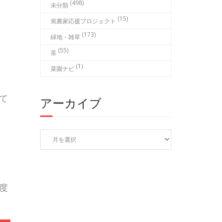
(498)
未分類
(15)
篤農家応援プロジェクト
(173)
緑地・雑草
(55)
茶
(1)
菜園ナビ
て
アーカイブ
ア
ー
カ
イ
ブ
度