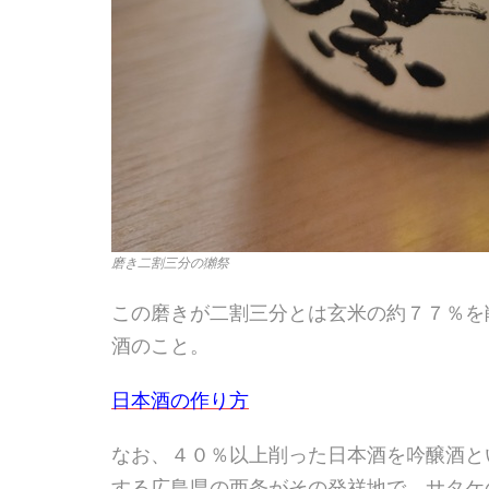
磨き二割三分の獺祭
この磨きが二割三分とは玄米の約７７％を
酒のこと。
日本酒の作り方
なお、４０％以上削った日本酒を吟醸酒と
する広島県の西条がその発祥地で、サタケ