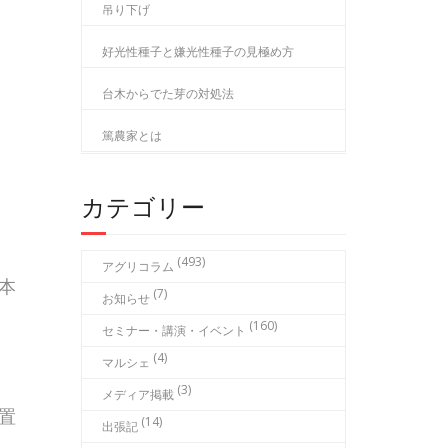
吊り下げ
好光性種子と嫌光性種子の見極め方
台木からでた芽の対処法
篤農家とは
カテゴリー
(493)
アグリコラム
本
(7)
お知らせ
(160)
セミナー・講演・イベント
(4)
マルシェ
(3)
メディア掲載
置
(14)
出張記