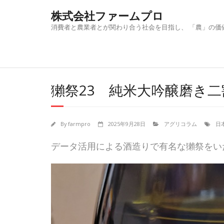
Skip
株式会社ファームプロ
to
content
消費者と農業者とが関わり合う社会を目指し、 「農」の価
獺祭23 純米大吟醸磨き
By
farmpro
2025年9月28日
アグリコラム
日
データ活用による酒造りで有名な獺祭をい