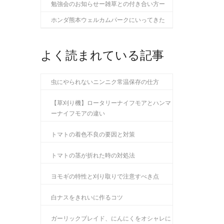
勉強会のお知らせー雑草との付き合い方ー
ホンダ熊本ウェルカムパークにいってきた
よく読まれている記事
虫にやられないニンニク常温保存の仕方
【草刈り機】ロータリーナイフモアとハンマ
ーナイフモアの違い
トマトの着色不良の要因と対策
トマトの茎が折れた時の対処法
ヨモギの特性と刈り取りで注意すべき点
白ナスをきれいに作るコツ
ガーリックブレイド、にんにくをオシャレに