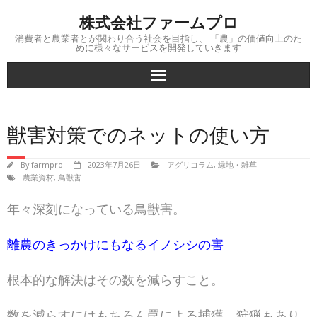
Skip
株式会社ファームプロ
to
content
消費者と農業者とが関わり合う社会を目指し、 「農」の価値向上のた
めに様々なサービスを開発していきます
獣害対策でのネットの使い方
By
farmpro
2023年7月26日
アグリコラム
,
緑地・雑草
農業資材
,
鳥獣害
年々深刻になっている鳥獣害。
離農のきっかけにもなるイノシシの害
根本的な解決はその数を減らすこと。
数を減らすにはもちろん罠による捕獲、狩猟もあり