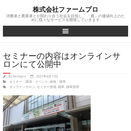
Skip
株式会社ファームプロ
to
content
消費者と農業者とが関わり合う社会を目指し、 「農」の価値向上のた
めに様々なサービスを開発していきます
セミナーの内容はオンラインサ
ロンにて公開中
By
farmpro
2021年6月17日
セミナー・講演・イベント
,
緑地・雑草
オンラインサロン
,
セミナー登壇
,
雑草
,
雑草管理