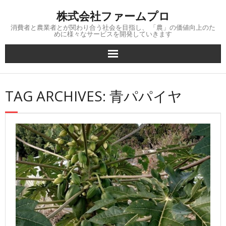
Skip
株式会社ファームプロ
to
content
消費者と農業者とが関わり合う社会を目指し、 「農」の価値向上のた
めに様々なサービスを開発していきます
TAG ARCHIVES: 青パパイヤ