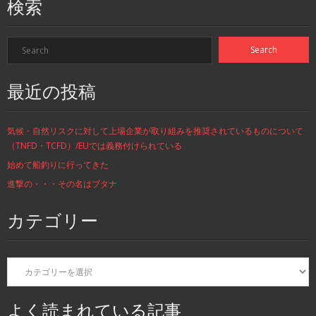
検索
最近の投稿
気候・自然リスクに対して上場企業が取り組みを推奨されているものについて
（TNFD・TCFD）/EUでは義務付けられている
始めて船釣りに行ってきた
進撃の・・・その名はブタナ
カテゴリー
カ
テ
ゴ
リ
よく読まれている記事