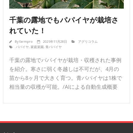
千葉の露地でもパパイヤが栽培さ
れていた！
By
farmpro
2025年11月28日
アグリコラム
パパイヤ
,
家庭菜園
,
青パパイヤ
千葉の露地でパパイヤが栽培・収穫された事例
を紹介。寒さに弱く冬越しは不可だが、4月の
苗から8ヶ月で大きく育つ。青パパイヤは1株で
相当量の収穫が可能。/AIによる自動生成概要