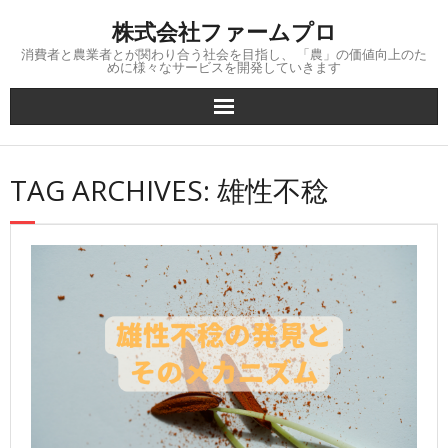
Skip
株式会社ファームプロ
to
content
消費者と農業者とが関わり合う社会を目指し、 「農」の価値向上のた
めに様々なサービスを開発していきます
TAG ARCHIVES: 雄性不稔