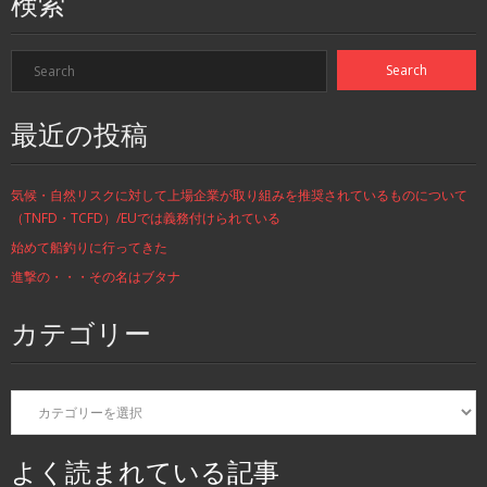
検索
最近の投稿
気候・自然リスクに対して上場企業が取り組みを推奨されているものについて
（TNFD・TCFD）/EUでは義務付けられている
始めて船釣りに行ってきた
進撃の・・・その名はブタナ
カテゴリー
カ
テ
ゴ
リ
よく読まれている記事
ー