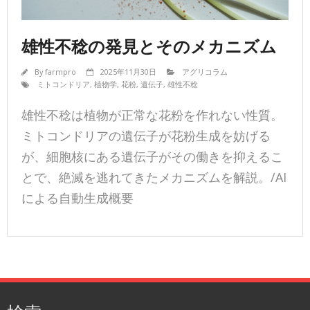
雄性不稔の発見とそのメカニズム
By
farmpro
2025年11月30日
アグリコラム
ミトコンドリア
,
植物学
,
花粉
,
遺伝子
,
雄性不稔
雄性不稔は植物が正常な花粉を作れない性質。
ミトコンドリアの遺伝子が花粉生成を妨げる
が、細胞核にある遺伝子がその働きを抑えるこ
とで、絶滅を逃れてきたメカニズムを解説。/AI
による自動生成概要