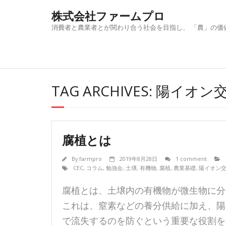
Skip
株式会社ファームプロ
to
content
消費者と農業者とが関わり合う社会を目指し、 「農」の価
TAG ARCHIVES: 陽イオ
腐植とは
By
farmpro
2019年8月28日
1 comment
CEC
,
コラム
,
勉強会
,
土壌
,
有機物
,
腐植
,
農業基礎
,
陽イオン
腐植とは、土壌内の有機物が微生物に分
これは、窒素などの養分供給に加え、陽
で流失するのを防ぐという重要な役割を