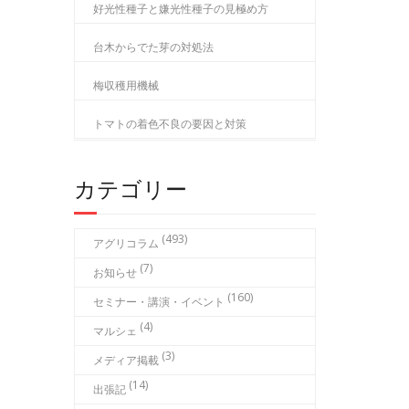
好光性種子と嫌光性種子の見極め方
台木からでた芽の対処法
梅収穫用機械
トマトの着色不良の要因と対策
カテゴリー
(493)
アグリコラム
(7)
お知らせ
(160)
セミナー・講演・イベント
(4)
マルシェ
(3)
メディア掲載
(14)
出張記