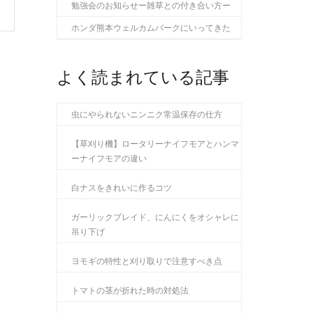
勉強会のお知らせー雑草との付き合い方ー
ホンダ熊本ウェルカムパークにいってきた
よく読まれている記事
虫にやられないニンニク常温保存の仕方
【草刈り機】ロータリーナイフモアとハンマ
ーナイフモアの違い
白ナスをきれいに作るコツ
ガーリックブレイド、にんにくをオシャレに
吊り下げ
ヨモギの特性と刈り取りで注意すべき点
トマトの茎が折れた時の対処法