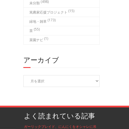
(498)
未分類
(15)
篤農家応援プロジェクト
(173)
緑地・雑草
(55)
茶
(1)
菜園ナビ
アーカイブ
ア
ー
カ
イ
ブ
よく読まれている記事
ガーリックブレイド、にんにくをオシャレに吊