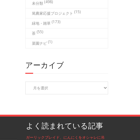
(498)
未分類
(15)
篤農家応援プロジェクト
(173)
緑地・雑草
(55)
茶
(1)
菜園ナビ
アーカイブ
ア
ー
カ
イ
ブ
よく読まれている記事
ガーリックブレイド、にんにくをオシャレに吊