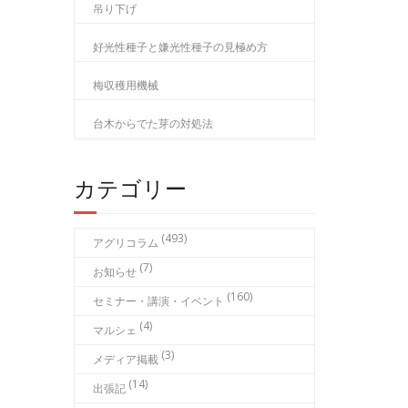
吊り下げ
好光性種子と嫌光性種子の見極め方
梅収穫用機械
台木からでた芽の対処法
カテゴリー
(493)
アグリコラム
(7)
お知らせ
(160)
セミナー・講演・イベント
(4)
マルシェ
(3)
メディア掲載
(14)
出張記