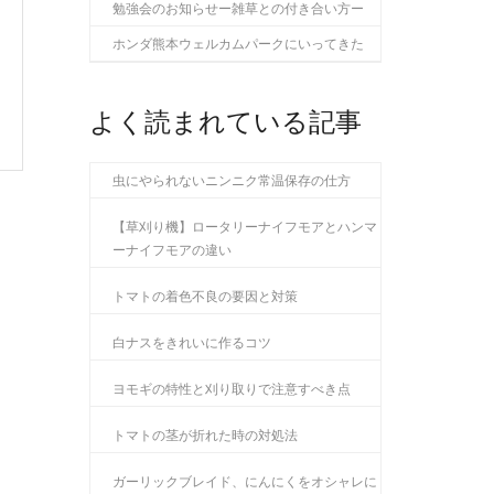
勉強会のお知らせー雑草との付き合い方ー
ホンダ熊本ウェルカムパークにいってきた
よく読まれている記事
虫にやられないニンニク常温保存の仕方
【草刈り機】ロータリーナイフモアとハンマ
ーナイフモアの違い
トマトの着色不良の要因と対策
白ナスをきれいに作るコツ
ヨモギの特性と刈り取りで注意すべき点
トマトの茎が折れた時の対処法
ガーリックブレイド、にんにくをオシャレに