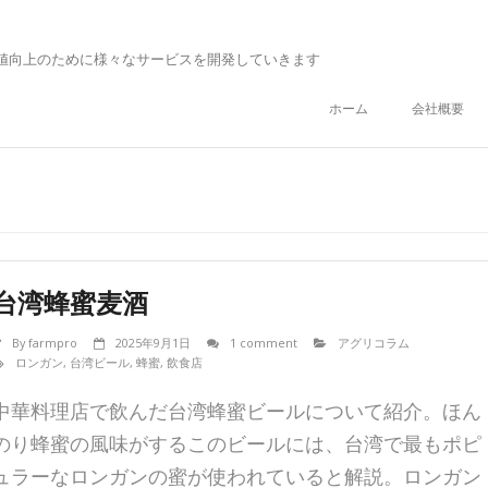
値向上のために様々なサービスを開発していきます
ホーム
会社概要
台湾蜂蜜麦酒
By
farmpro
2025年9月1日
1 comment
アグリコラム
ロンガン
,
台湾ビール
,
蜂蜜
,
飲食店
中華料理店で飲んだ台湾蜂蜜ビールについて紹介。ほん
のり蜂蜜の風味がするこのビールには、台湾で最もポピ
ュラーなロンガンの蜜が使われていると解説。ロンガン