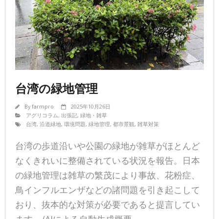
台湾の緑地管理
By
farmpro
2025年10月26日
アグリコラム
,
出張記
,
緑地・雑草
台湾
,
沿道緑地
,
環境問題
,
緑地管理
,
都市景観
,
雑草対策
台湾の歩道沿いや公園の緑地が雑草がほとんど
なくきれいに整備されている状況を報告。日本
の緑地管理は雑草の繁茂により事故、花粉症、
鳥インフルエンザなどの諸問題を引き起こして
おり、抜本的な対策が必要であると提言してい