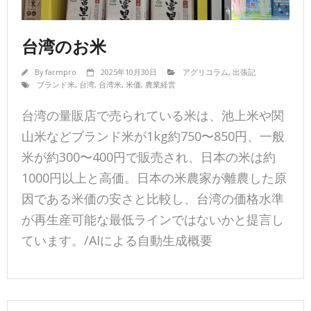
台湾のお米
By
farmpro
2025年10月30日
アグリコラム
,
出張記
ブランド米
,
台湾
,
台湾米
,
米価
,
農業経営
台湾の量販店で売られている米は、池上米や関
山米などブランド米が1kg約750〜850円、一般
米が約300〜400円で販売され、日本の米は約
1000円以上と高価。日本の米農家が離農した原
因である米価の安さと比較し、台湾の価格水準
が再生産可能な最低ラインではないかと提言し
ています。/AIによる自動生成概要