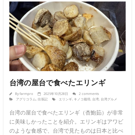
台湾の屋台で食べたエリンギ
By
farmpro
2025年10月28日
2 comments
アグリコラム
,
出張記
エリンギ
,
キノコ栽培
,
台湾
,
台湾グルメ
台湾の屋台で食べたエリンギ（杏鮑筎）が非常
に美味しかったことを紹介。エリンギはアワビ
のような食感で、台湾で見たものは日本と比べ