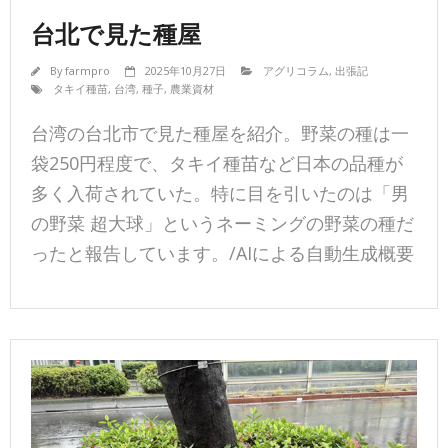
台北で見た種屋
By
farmpro
2025年10月27日
アグリコラム
,
出張記
タキイ種苗
,
台湾
,
種子
,
農業資材
台湾の台北市で見た種屋を紹介。野菜の種は一
袋250円程度で、タキイ種苗など日本の品種が
多く入荷されていた。特に目を引いたのは「男
の野菜 超大球」というネーミングの野菜の種だ
ったと報告しています。/AIによる自動生成概要