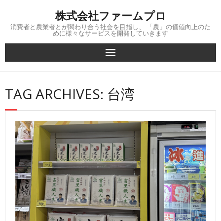
Skip
株式会社ファームプロ
to
content
消費者と農業者とが関わり合う社会を目指し、 「農」の価値向上のた
めに様々なサービスを開発していきます
TAG ARCHIVES: 台湾