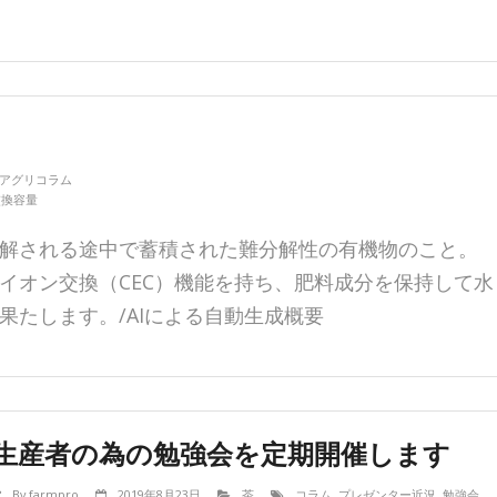
アグリコラム
交換容量
解される途中で蓄積された難分解性の有機物のこと。
イオン交換（CEC）機能を持ち、肥料成分を保持して水
果たします。/AIによる自動生成概要
生産者の為の勉強会を定期開催します
By
farmpro
2019年8月23日
茶
コラム
,
プレゼンター近況
,
勉強会