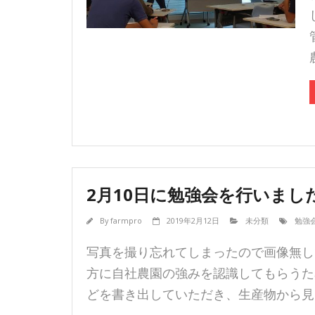
2月10日に勉強会を行いまし
By
farmpro
2019年2月12日
未分類
勉強
写真を撮り忘れてしまったので画像無し
方に自社農園の強みを認識してもらうた
どを書き出していただき、生産物から見