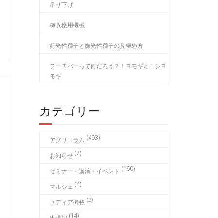
吊り下げ
梅収穫用機械
好光性種子と嫌光性種子の見極め方
フーチバーって何だろう？！ヨモギとニシヨ
モギ
カテゴリー
(493)
アグリコラム
(7)
お知らせ
(160)
セミナー・講演・イベント
(4)
マルシェ
(3)
メディア掲載
(14)
出張記