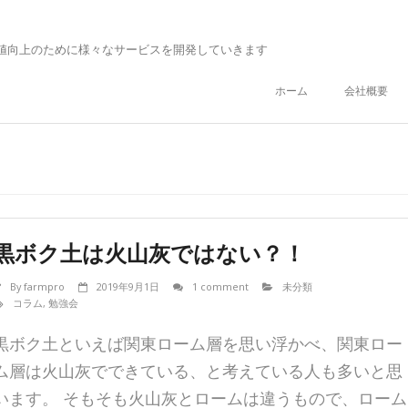
値向上のために様々なサービスを開発していきます
ホーム
会社概要
黒ボク土は火山灰ではない？！
By
farmpro
2019年9月1日
1 comment
未分類
コラム
,
勉強会
黒ボク土といえば関東ローム層を思い浮かべ、関東ロー
ム層は火山灰でできている、と考えている人も多いと思
います。 そもそも火山灰とロームは違うもので、ローム