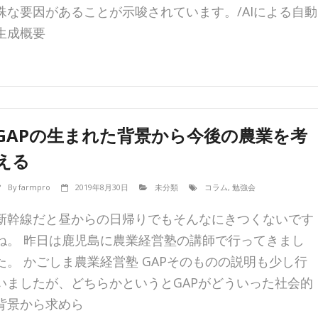
殊な要因があることが示唆されています。/AIによる自動
生成概要
GAPの生まれた背景から今後の農業を考
える
By
farmpro
2019年8月30日
未分類
コラム
,
勉強会
新幹線だと昼からの日帰りでもそんなにきつくないです
ね。 昨日は鹿児島に農業経営塾の講師で行ってきまし
た。 かごしま農業経営塾 GAPそのものの説明も少し行
いましたが、どちらかというとGAPがどういった社会的
背景から求めら