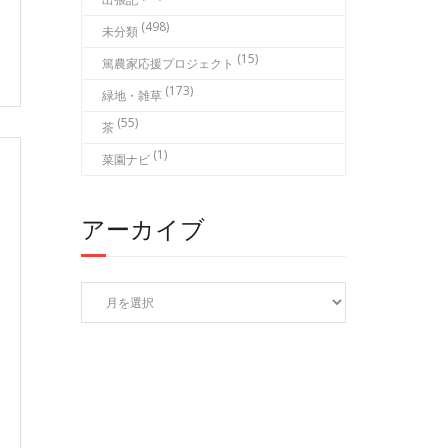
(498)
未分類
(15)
篤農家応援プロジェクト
(173)
緑地・雑草
(55)
茶
(1)
菜園ナビ
アーカイブ
ア
ー
カ
イ
ブ