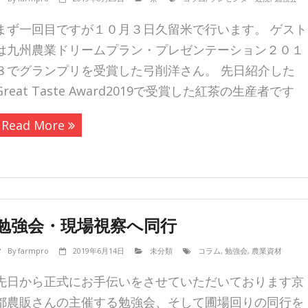
まず一回目ですが１０月３日久留米で行います。 ゲスト
は九州農業ドリームプラン・プレゼンテーション２０１
８でグランプリを受賞した弓削洋さん。 先日紹介した
Great Taste Award2019で受賞した紅茶の生産者です
Read More
勉強会・現場視察へ同行
By
farmpro
2019年6月14日
未分類
コラム
,
勉強会
,
農業資材
先日から正式にお手伝いをさせていただいております京
都農販さんの主催する勉強会、そして圃場回りの同行を