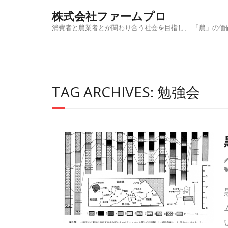
Skip
株式会社ファームプロ
to
content
消費者と農業者とが関わり合う社会を目指し、 「農」の価
TAG ARCHIVES: 勉強会