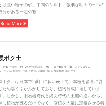
とは荒い粒子の砂、中間のシルト、微細な粘土の三つの
成分がある一定の割
Read More
黒ボク土
By
farmpro
2019年8月31日
1 comment
アグリコラム
コラム
,
勉強会
,
土壌
,
土壌学
,
火山灰
,
腐植
,
農業基礎
,
黒ボク土
黒ボク土は日本で2番目に多い表土で、腐植を多量に含
むため黒くふかふかしており、植物育成に適していま
す。しかし、旧石器時代と縄文時代の土層の違いから、
単に植物が茂るだけでなく、腐植を大量に定着させる特