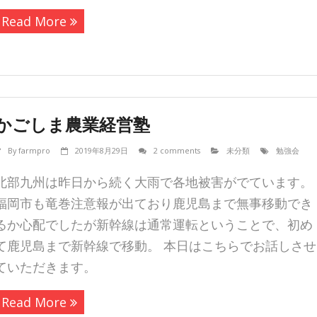
Read More
かごしま農業経営塾
By
farmpro
2019年8月29日
2 comments
未分類
勉強会
北部九州は昨日から続く大雨で各地被害がでています。
福岡市も竜巻注意報が出ており鹿児島まで無事移動でき
るか心配でしたが新幹線は通常運転ということで、初め
て鹿児島まで新幹線で移動。 本日はこちらでお話しさせ
ていただきます。
Read More