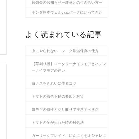
勉強会のお知らせー雑草との付き合い方ー
ホンダ熊本ウェルカムパークにいってきた
よく読まれている記事
虫にやられないニンニク常温保存の仕方
【草刈り機】ロータリーナイフモアとハンマ
ーナイフモアの違い
白ナスをきれいに作るコツ
トマトの着色不良の要因と対策
ヨモギの特性と刈り取りで注意すべき点
トマトの茎が折れた時の対処法
ガーリックブレイド、にんにくをオシャレに