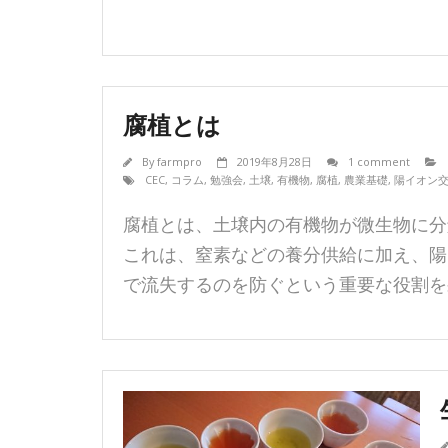
腐植とは
By
farmpro
2019年8月28日
1 comment
CEC
,
コラム
,
勉強会
,
土壌
,
有機物
,
腐植
,
農業基礎
,
陽イオン
腐植とは、土壌内の有機物が微生物に分
これは、窒素などの養分供給に加え、陽
で流失するのを防ぐという重要な役割を