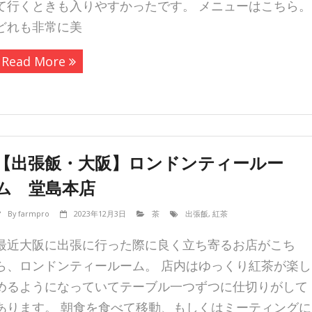
て行くときも入りやすかったです。 メニューはこちら。
どれも非常に美
Read More
【出張飯・大阪】ロンドンティールー
ム 堂島本店
By
farmpro
2023年12月3日
茶
出張飯
,
紅茶
最近大阪に出張に行った際に良く立ち寄るお店がこち
ら、ロンドンティールーム。 店内はゆっくり紅茶が楽し
めるようになっていてテーブル一つずつに仕切りがして
あります。 朝食を食べて移動、もしくはミーティングに