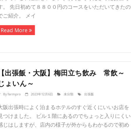
す。 先日初めて８８００円のコースをいただいてきたの
でご紹介。 メイ
Read More
【出張飯・大阪】梅田立ち飲み 常飲～
じょいん～
By
farmpro
2023年12月6日
未分類
出張飯
大阪出張時によく泊まるホテルのすぐ近くにいいお店を
見つけました。 ビル１階にあるのでちょっと入りにくい
感じはしますが、店内の様子が外からもわかるので初め