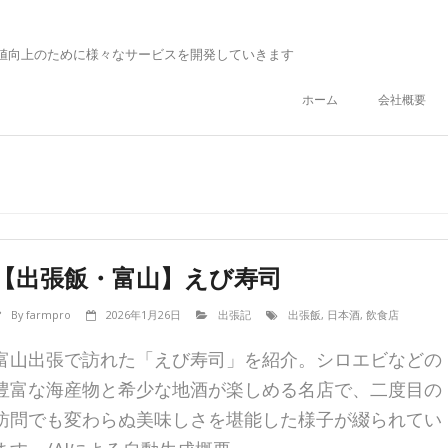
値向上のために様々なサービスを開発していきます
ホーム
会社概要
【出張飯・富山】えび寿司
By
farmpro
2026年1月26日
出張記
出張飯
,
日本酒
,
飲食店
富山出張で訪れた「えび寿司」を紹介。シロエビなどの
豊富な海産物と希少な地酒が楽しめる名店で、二度目の
訪問でも変わらぬ美味しさを堪能した様子が綴られてい