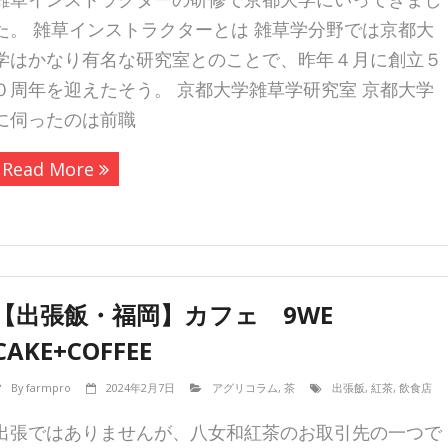
た。 雑草インストラクターとは 雑草学分野では京都大
学はかなり有名な研究室とのことで、昨年４月に創立５
０周年を迎えたそう。 京都大学雑草学研究室 京都大学
に伺ったのは前職
Read More
【出張飯・福岡】カフェ 9WE
CAKE+COFFEE
By
farmpro
2024年2月7日
アグリコラム
,
茶
出張飯
,
紅茶
,
飲食店
出張ではありませんが、八女和紅茶のお取引先の一つで