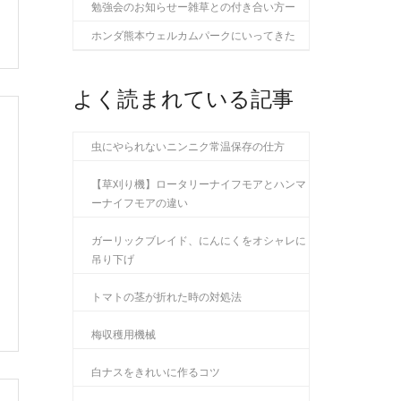
勉強会のお知らせー雑草との付き合い方ー
ホンダ熊本ウェルカムパークにいってきた
よく読まれている記事
虫にやられないニンニク常温保存の仕方
【草刈り機】ロータリーナイフモアとハンマ
ーナイフモアの違い
ガーリックブレイド、にんにくをオシャレに
吊り下げ
トマトの茎が折れた時の対処法
梅収穫用機械
白ナスをきれいに作るコツ