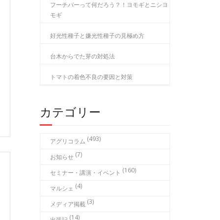
フーチバーって何だろう？！ヨモギとニシヨ
モギ
好光性種子と嫌光性種子の見極め方
台木からでた芽の対処法
トマトの着色不良の要因と対策
カテゴリー
(493)
アグリコラム
(7)
お知らせ
(160)
セミナー・講演・イベント
(4)
マルシェ
(3)
メディア掲載
(14)
出張記