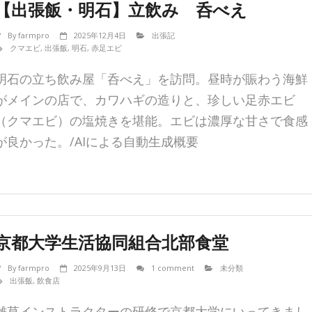
【出張飯・明石】立飲み 呑べえ
By
farmpro
2025年12月4日
出張記
クマエビ
,
出張飯
,
明石
,
赤足エビ
明石の立ち飲み屋「呑べえ」を訪問。昼時が賑わう海鮮
がメインの店で、カワハギの造りと、珍しい足赤エビ
（クマエビ）の塩焼きを堪能。エビは濃厚な甘さで食感
が良かった。/AIによる自動生成概要
京都大学生活協同組合北部食堂
By
farmpro
2025年9月13日
1 comment
未分類
出張飯
,
飲食店
雑草インストラクターの研修で京都大学にいってきまし