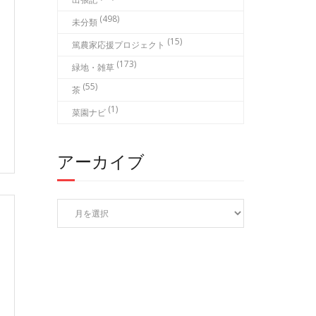
(498)
未分類
(15)
篤農家応援プロジェクト
(173)
緑地・雑草
(55)
茶
(1)
菜園ナビ
アーカイブ
ア
ー
カ
イ
ブ