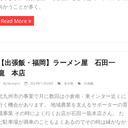
向かうことが多く、
Read More
【出張飯・福岡】ラーメン屋 石田一
龍 本店
By
farmpro
2023年11月26日
未分類
出張飯
北九州市の事業で月に数回は小倉南・東インター近くに
行く機会があります。 地域農業を支えるサポーターの育
成事業 その時によく行くお店が石田一龍本店さん。 た
だ駐車場が満車のこともよくあるのでその時は縁がなか