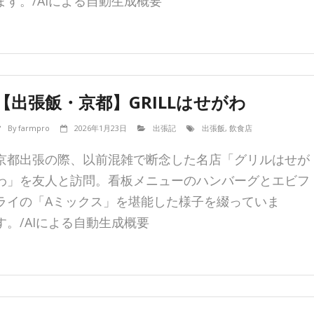
ます。/AIによる自動生成概要
【出張飯・京都】GRILLはせがわ
By
farmpro
2026年1月23日
出張記
出張飯
,
飲食店
京都出張の際、以前混雑で断念した名店「グリルはせが
わ」を友人と訪問。看板メニューのハンバーグとエビフ
ライの「Aミックス」を堪能した様子を綴っていま
す。/AIによる自動生成概要