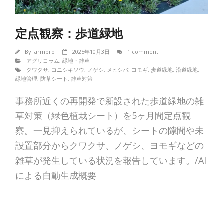
定点観察：歩道緑地
By
farmpro
2025年10月3日
1 comment
アグリコラム
,
緑地・雑草
クワクサ
,
コニシキソウ
,
ノゲシ
,
メヒシバ
,
ヨモギ
,
歩道緑地
,
沿道緑地
,
緑地管理
,
防草シート
,
雑草対策
事務所近くの再開発で新設された歩道緑地の雑
草対策（緑色植栽シート）を5ヶ月間定点観
察。一見抑えられているが、シートの隙間や未
設置部分からクワクサ、ノゲシ、ヨモギなどの
雑草が発生している状況を報告しています。/AI
による自動生成概要