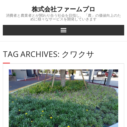
Skip
株式会社ファームプロ
to
content
消費者と農業者とが関わり合う社会を目指し、 「農」の価値向上のた
めに様々なサービスを開発していきます
TAG ARCHIVES: クワクサ