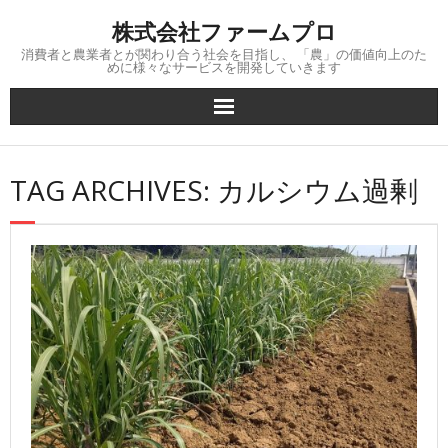
Skip
株式会社ファームプロ
to
content
消費者と農業者とが関わり合う社会を目指し、 「農」の価値向上のた
めに様々なサービスを開発していきます
TAG ARCHIVES: カルシウム過剰