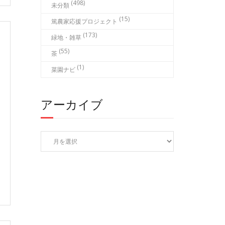
(498)
未分類
(15)
篤農家応援プロジェクト
(173)
緑地・雑草
(55)
茶
(1)
菜園ナビ
アーカイブ
ア
ー
カ
イ
ブ