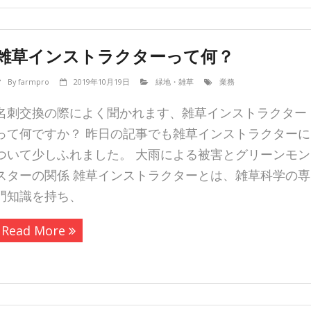
雑草インストラクターって何？
By
farmpro
2019年10月19日
緑地・雑草
業務
名刺交換の際によく聞かれます、雑草インストラクター
って何ですか？ 昨日の記事でも雑草インストラクターに
ついて少しふれました。 大雨による被害とグリーンモン
スターの関係 雑草インストラクターとは、雑草科学の専
門知識を持ち、
Read More