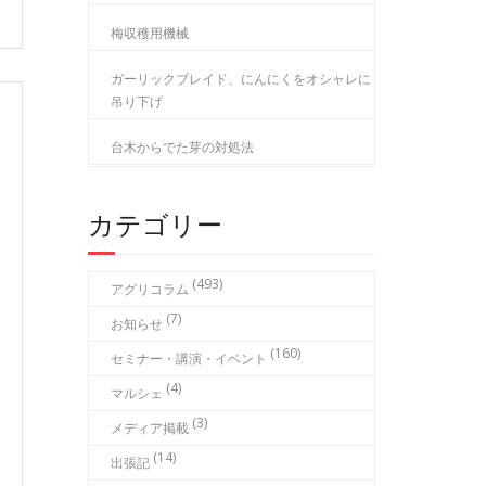
梅収穫用機械
ガーリックブレイド、にんにくをオシャレに
吊り下げ
台木からでた芽の対処法
カテゴリー
(493)
アグリコラム
(7)
お知らせ
(160)
セミナー・講演・イベント
(4)
マルシェ
(3)
メディア掲載
(14)
出張記