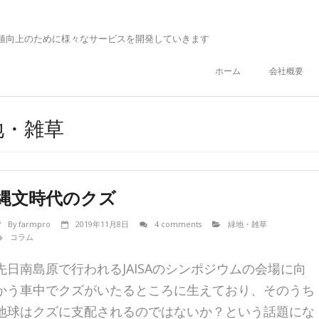
値向上のために様々なサービスを開発していきます
ホーム
会社概要
緑地・雑草
縄文時代のクズ
By
farmpro
2019年11月8日
4 comments
緑地・雑草
コラム
先日南島原で行われるJAISAのシンポジウムの会場に向
かう車中でクズがいたるところに生えており、そのうち
地球はクズに支配されるのではないか？という話題にな