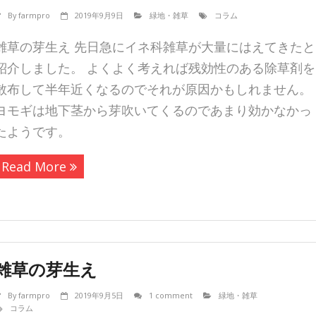
By
farmpro
2019年9月9日
緑地・雑草
コラム
雑草の芽生え 先日急にイネ科雑草が大量にはえてきたと
紹介しました。 よくよく考えれば残効性のある除草剤を
散布して半年近くなるのでそれが原因かもしれません。
ヨモギは地下茎から芽吹いてくるのであまり効かなかっ
たようです。
Read More
雑草の芽生え
By
farmpro
2019年9月5日
1 comment
緑地・雑草
コラム