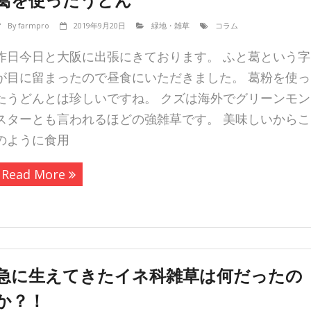
By
farmpro
2019年9月20日
緑地・雑草
コラム
昨日今日と大阪に出張にきております。 ふと葛という字
が目に留まったので昼食にいただきました。 葛粉を使っ
たうどんとは珍しいですね。 クズは海外でグリーンモン
スターとも言われるほどの強雑草です。 美味しいからこ
のように食用
Read More
急に生えてきたイネ科雑草は何だったの
か？！