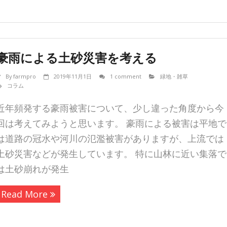
豪雨による土砂災害を考える
By
farmpro
2019年11月1日
1 comment
緑地・雑草
コラム
近年頻発する豪雨被害について、少し違った角度から今
回は考えてみようと思います。 豪雨による被害は平地で
は道路の冠水や河川の氾濫被害がありますが、上流では
土砂災害などが発生しています。 特に山林に近い集落で
は土砂崩れが発生
Read More