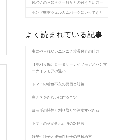
勉強会のお知らせー雑草との付き合い方ー
ホンダ熊本ウェルカムパークにいってきた
よく読まれている記事
虫にやられないニンニク常温保存の仕方
【草刈り機】ロータリーナイフモアとハンマ
ーナイフモアの違い
トマトの着色不良の要因と対策
白ナスをきれいに作るコツ
ヨモギの特性と刈り取りで注意すべき点
トマトの茎が折れた時の対処法
好光性種子と嫌光性種子の見極め方