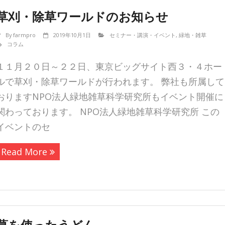
草刈・除草ワールドのお知らせ
By
farmpro
2019年10月1日
セミナー・講演・イベント
,
緑地・雑草
コラム
１１月２０日～２２日、東京ビッグサイト西３・４ホー
ルで草刈・除草ワールドが行われます。 弊社も所属して
おりますNPO法人緑地雑草科学研究所もイベント開催に
関わっております。 NPO法人緑地雑草科学研究所 この
イベントのセ
Read More
葛を使ったうどん