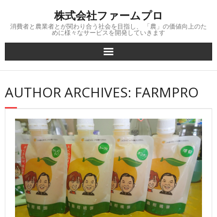
Skip
株式会社ファームプロ
to
content
消費者と農業者とが関わり合う社会を目指し、 「農」の価値向上のた
めに様々なサービスを開発していきます
AUTHOR ARCHIVES: FARMPRO