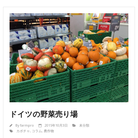
ドイツの野菜売り場
By
farmpro
2015年10月3日
未分類
カボチャ
,
コラム
,
農作物