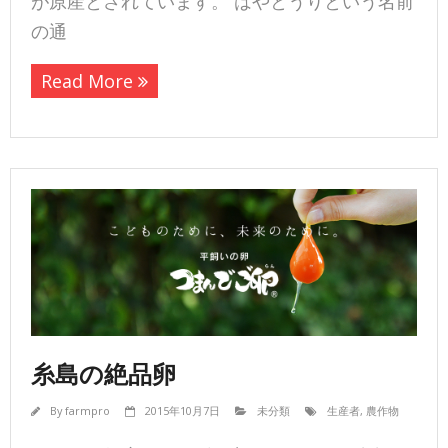
が原産とされています。 はやとうりという名前
の通
Read More
糸島の絶品卵
By
farmpro
2015年10月7日
未分類
生産者
,
農作物