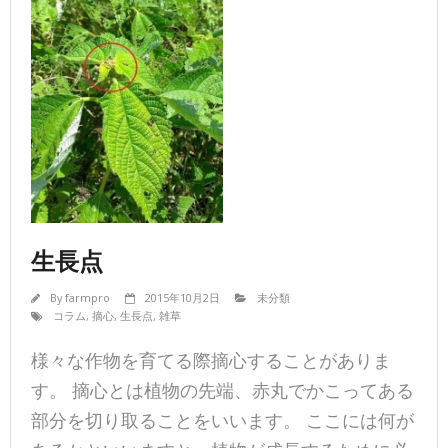
生長点
By
farmpro
2015年10月2日
未分類
コラム
,
摘心
,
生長点
,
雑草
様々な作物を育てる際摘心することがありま
す。 摘心とは植物の先端、赤丸でかこってある
部分を切り取ることをいいます。 ここには何が