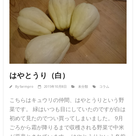
はやとうり（白）
By
farmpro
2015年10月8日
未分類
コラム
こちらはキュウリの仲間、はやとうりという野
菜です。 緑はいつも目にしていたのですが白は
初めて見たのでつい買ってしまいました。 9月
ごろから霜が降りるまで収穫される野菜で中米