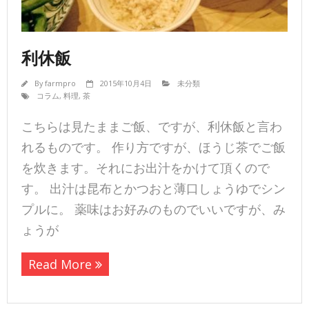
利休飯
By
farmpro
2015年10月4日
未分類
コラム
,
料理
,
茶
こちらは見たままご飯、ですが、利休飯と言わ
れるものです。 作り方ですが、ほうじ茶でご飯
を炊きます。それにお出汁をかけて頂くので
す。 出汁は昆布とかつおと薄口しょうゆでシン
プルに。 薬味はお好みのものでいいですが、み
ょうが
Read More