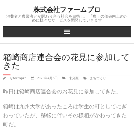
Skip
株式会社ファームプロ
to
content
消費者と農業者とが関わり合う社会を目指し、 「農」の価値向上のた
めに様々なサービスを開発していきます
箱崎商店連合会の花見に参加して
きた
By
farmpro
2026年4月6日
未分類
まちづくり
昨日は箱崎商店連合会のお花見に参加してきた。
箱崎は九州大学があったころは学生の町としてにぎ
わっていたが、移転に伴いその様相がかわってきた
町だ。