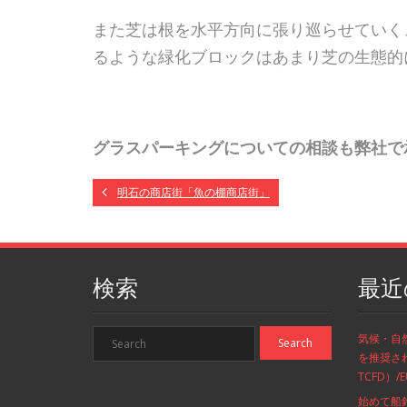
また芝は根を水平方向に張り巡らせていく
るような緑化ブロックはあまり芝の生態的
グラスパーキングについての相談も弊社で
明石の商店街「魚の棚商店街」
検索
最近
気候・自
を推奨さ
TCFD）
始めて船