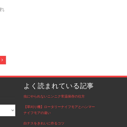
れ
よく読まれている記事
虫にやられないニンニク常温保存の仕方
【草刈り機】ロータリーナイフモアとハンマー
ナイフモアの違い
白ナスをきれいに作るコツ