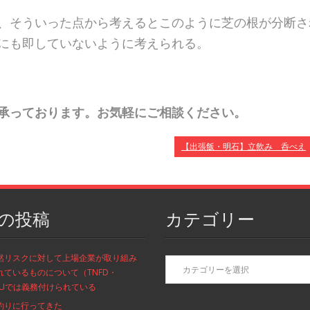
、そういった点から考えるとこのように芝の根が分断さ
にも即していないように考えられる。
承っております。お気軽にご相談ください。
【出張飯・明石】立飲み 呑べえ
の投稿
カテゴリー
カ
然リスクに対して上場企業が取り組み
テ
れているものについて（TNFD・
ゴ
/EUでは義務付けられている
リ
釣りに行ってきた