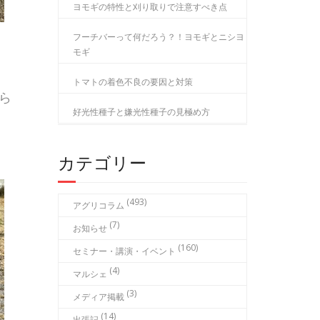
ヨモギの特性と刈り取りで注意すべき点
フーチバーって何だろう？！ヨモギとニシヨ
モギ
トマトの着色不良の要因と対策
ら
好光性種子と嫌光性種子の見極め方
カテゴリー
(493)
アグリコラム
(7)
お知らせ
(160)
セミナー・講演・イベント
(4)
マルシェ
(3)
メディア掲載
(14)
出張記