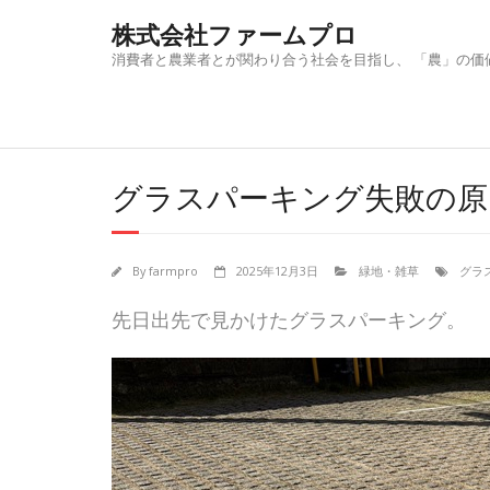
Skip
株式会社ファームプロ
to
content
消費者と農業者とが関わり合う社会を目指し、 「農」の価
グラスパーキング失敗の原
By
farmpro
2025年12月3日
緑地・雑草
グラ
先日出先で見かけたグラスパーキング。