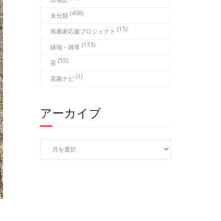
(498)
未分類
(15)
篤農家応援プロジェクト
(173)
緑地・雑草
(55)
茶
(1)
菜園ナビ
アーカイブ
ア
ー
カ
イ
ブ