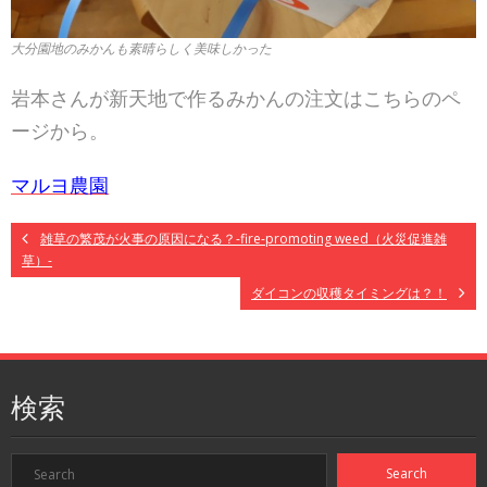
大分園地のみかんも素晴らしく美味しかった
岩本さんが新天地で作るみかんの注文はこちらのペ
ージから。
マルヨ農園
雑草の繁茂が火事の原因になる？-fire-promoting weed（火災促進雑
草）-
ダイコンの収穫タイミングは？！
検索