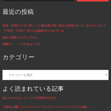
最近の投稿
気候・自然リスクに対して上場企業が取り組みを推奨されているものについて
（TNFD・TCFD）/EUでは義務付けられている
始めて船釣りに行ってきた
進撃の・・・その名はブタナ
カテゴリー
カ
テ
ゴ
リ
よく読まれている記事
ー
虫にやられないニンニク常温保存の仕方
【草刈り機】ロータリーナイフモアとハンマーナイフモアの違い