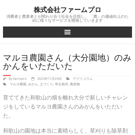
Skip
株式会社ファームプロ
to
content
消費者と農業者とが関わり合う社会を目指し、 「農」の価値向上のた
めに様々なサービスを開発していきます
マルヨ農園さん（大分園地）のみ
かんをいただいた
By
farmpro
2025年11月24日
アグリコラム
マルヨ農園
,
みかん
,
土づくり
,
草生栽培
,
農産物
育ててきた和歌山の畑を離れ大分で新しいチャレン
ジをしているマルヨ農園さんのみかんをいただい
た。
和歌山の園地は本当に素晴らしく、草刈りも除草剤