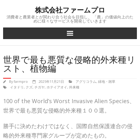
Skip
株式会社ファームプロ
to
content
消費者と農業者とが関わり合う社会を目指し、 「農」の価値向上のた
めに様々なサービスを開発していきます
世界で最も悪質な侵略的外来種リ
スト、植物編
By
farmpro
2025年11月21日
アグリコラム
,
緑地・雑草
イタドリ
,
クズ
,
チガヤ
,
ホテイアオイ
,
外来種
100 of the World’s Worst Invasive Alien Species、
世界で最も悪質な侵略的外来種１００選。
勝手に決めたわけではなく、国際自然保護連合の侵
略的外来種専門家グループが定めたもの。