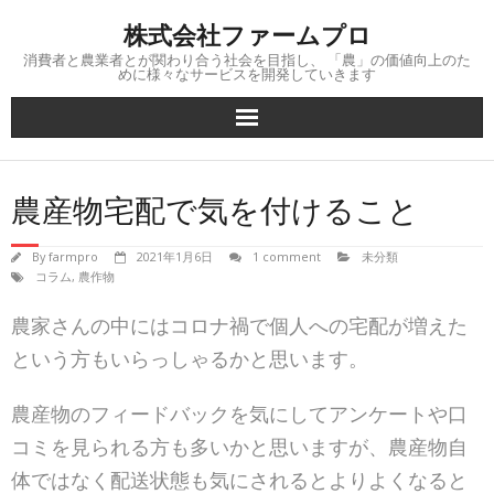
Skip
株式会社ファームプロ
to
content
消費者と農業者とが関わり合う社会を目指し、 「農」の価値向上のた
めに様々なサービスを開発していきます
農産物宅配で気を付けること
By
farmpro
2021年1月6日
1 comment
未分類
コラム
,
農作物
農家さんの中にはコロナ禍で個人への宅配が増えた
という方もいらっしゃるかと思います。
農産物のフィードバックを気にしてアンケートや口
コミを見られる方も多いかと思いますが、農産物自
体ではなく配送状態も気にされるとよりよくなると