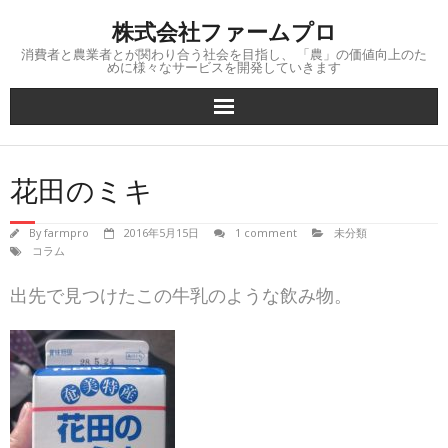
Skip
株式会社ファームプロ
to
content
消費者と農業者とが関わり合う社会を目指し、 「農」の価値向上のた
めに様々なサービスを開発していきます
花田のミキ
By
farmpro
2016年5月15日
1 comment
未分類
コラム
出先で見つけたこの牛乳のような飲み物。