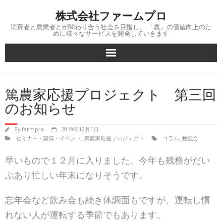
Skip
株式会社ファームプロ
to
content
消費者と農業者とが関わり合う社会を目指し、 「農」の価値向上のた
めに様々なサービスを開発していきます
篤農家応援プロジェクト 第三回
のお知らせ
By
farmpro
2019年12月1日
セミナー・講演・イベント
,
篤農家応援プロジェクト
コラム
,
勉強会
早いもので１２月に入りました、今年も残務がだい
ぶあり忙しい年末になりそうです。
忘年会など飲み会も続き体調面もですが、運転し慣
れない人が運転する季節でもあります。