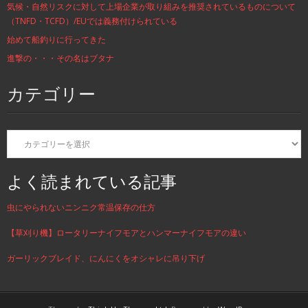
気候・自然リスクに対して上場企業が取り組みを推奨されているものについて
（TNFD・TCFD）/EUでは義務付けられている
始めて船釣りに行ってきた
進撃の・・・その名はブタナ
カテゴリー
カ
テ
ゴ
リ
よく読まれている記事
ー
虫にやられないニンニク常温保存の仕方
【草刈り機】ロータリーナイフモアとハンマーナイフモアの違い
ガーリックブレイド、にんにくをオシャレに吊り下げ