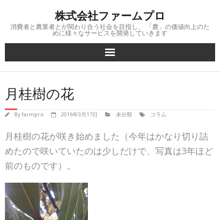
Skip
株式会社ファームプロ
to
content
消費者と農業者とが関わり合う社会を目指し、 「農」の価値向上のた
めに様々なサービスを開発していきます
月桂樹の花
By
farmpro
2016年3月17日
未分類
コラム
月桂樹の花が咲き始めました（今年はかなり切り詰
めたの
で咲いていたのは少しだけで、写真は3年ほど
前のもので
す）。