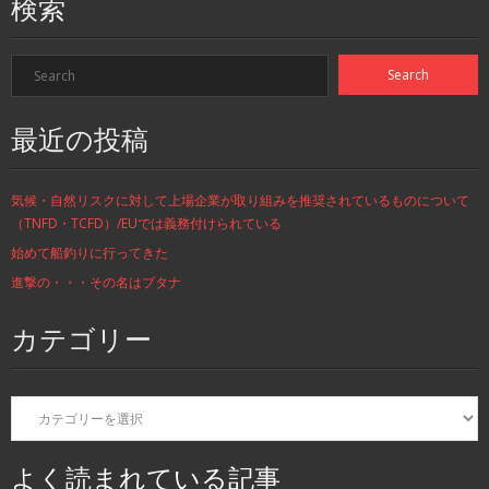
検索
最近の投稿
気候・自然リスクに対して上場企業が取り組みを推奨されているものについて
（TNFD・TCFD）/EUでは義務付けられている
始めて船釣りに行ってきた
進撃の・・・その名はブタナ
カテゴリー
カ
テ
ゴ
リ
よく読まれている記事
ー